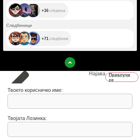
+16
следења
+71
Следбеници
+71
следбеник
Најава
Приклучи
се
Твоето корисничко име:
Твојата Лозинка: