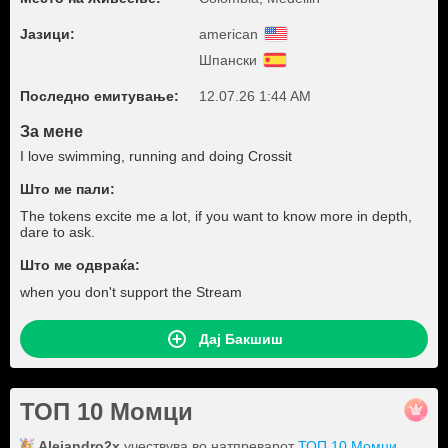
Јазици:
american
Шпански
Последно емитување:
12.07.26 1:44 AM
За мене
I love swimming, running and doing Crossit
Што ме пали:
The tokens excite me a lot, if you want to know more in depth,
dare to ask.
Што ме одвраќа:
when you don't support the Stream
Дај Бакшиш
ТОП 10 Момци
Alejandro2x
учествува во натпреварот
ТОП 10 Момци
.