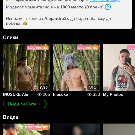
Моделот моментално е на
1060 место
(0 поени).
Испрати Токени за
Alejandro2x
да биде поблиску до
победа!
Слики
БЕСПЛАТНО
БЕСПЛАТНО
БЕС
5
14
205
333
INOSUKE Ale
Inosuke
My Photos
Види ги Сите
Видеа
БЕСПЛАТНО