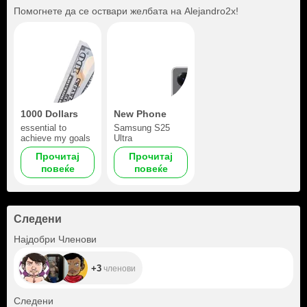
Помогнете да се оствари желбата на
Alejandro2x
!
1000 Dollars
New Phone
essential to
Samsung S25
achieve my goals
Ultra
Прочитај
Прочитај
повеќе
повеќе
Следени
+3
Најдобри Членови
+3
членови
+16
Следени