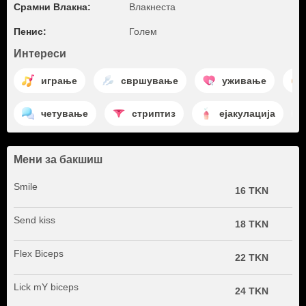
Срамни Влакна:
Влакнеста
Пенис:
Голем
Интереси
играње
свршување
уживање
четување
стриптиз
ејакулација
Мени за бакшиш
Smile
16 TKN
Send kiss
18 TKN
Flex Biceps
22 TKN
Lick mY biceps
24 TKN