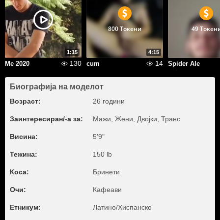
800 Токени
49 Токен
1:15
4:15
130
14
Me 2020
cum
Spider Ale
Биографија на моделот
Возраст:
26 години
Заинтересиран/-а за:
Мажи, Жени, Двојки, Транс
Висина:
5'9"
Тежина:
150 lb
Коса:
Бринети
Очи:
Кафеави
Етникум:
Латино/Хиспанско