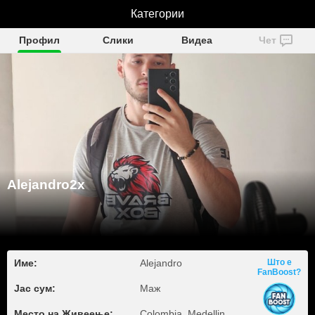
Alejandro2x
Категории
Профил
Слики
Видеа
Чет
Alejandro2x
Име:
Alejandro
Што е
FanBoost?
Јас сум:
Маж
Место на Живеење:
Colombia, Medellin