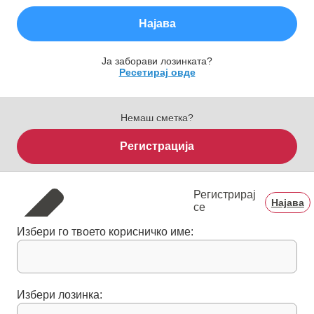
Најава
Ја заборави лозинката?
Ресетирај овде
Немаш сметка?
Регистрација
Регистрирај
Најава
се
Избери го твоето корисничко име:
Избери лозинка: