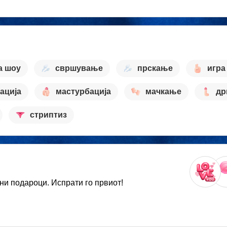
а шоу
свршување
прскање
игра
лација
мастурбација
мачкање
др
стриптиз
ни подароци. Испрати го првиот!