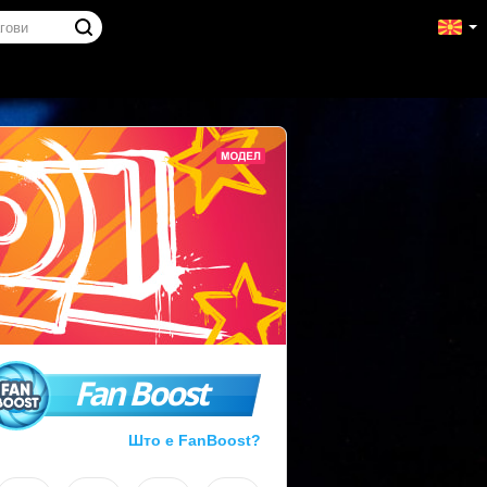
Fan Boost
Што е FanBoost?