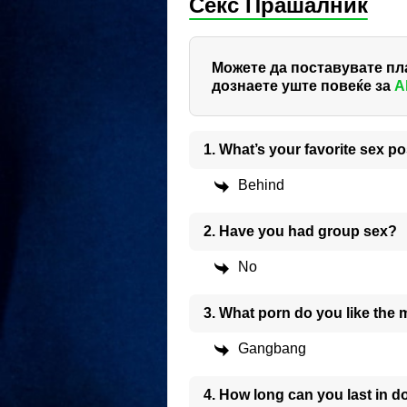
Секс Прашалник
Можете да поставувате пла
дознаете уште повеќе за
A
1. What’s your favorite sex po
Behind
2. Have you had group sex?
No
3. What porn do you like the
Gangbang
4. How long can you last in d