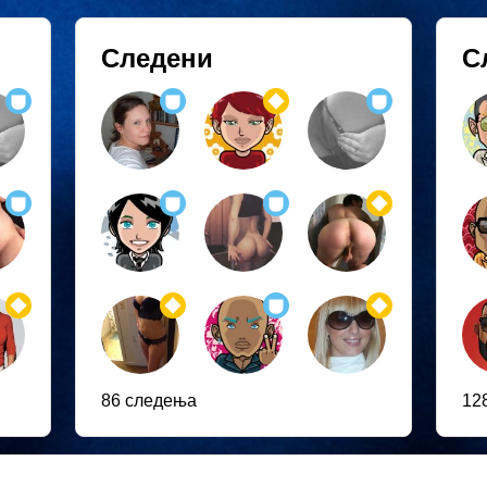
Следени
С
86 следења
12