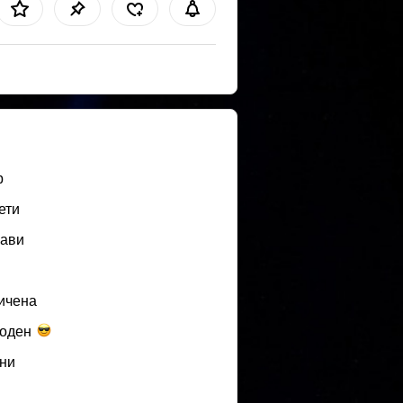
b
ети
ави
ичена
оден
ни