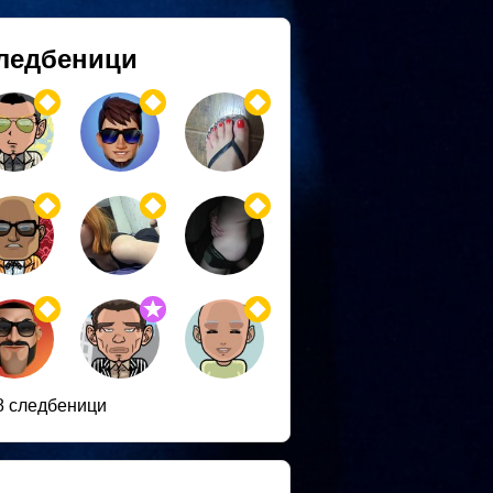
ледбеници
8 следбеници