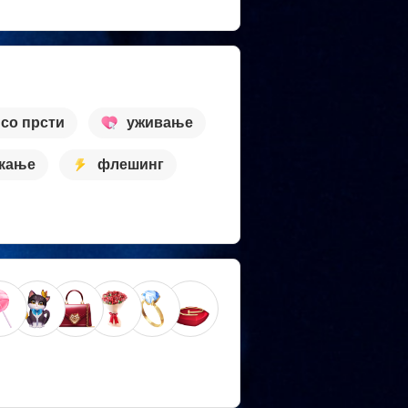
 со прсти
уживање
кање
флешинг