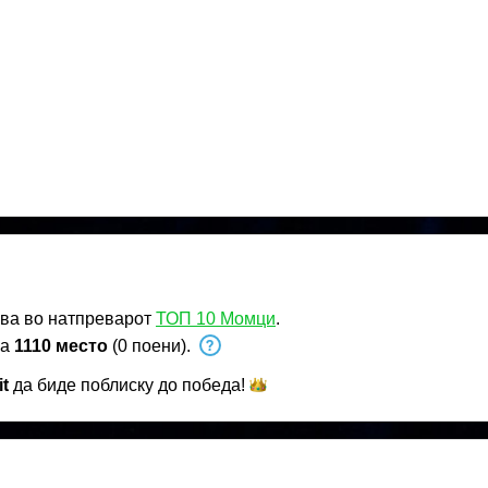
ва во натпреварот
ТОП 10 Момци
.
на
1110 место
(0 поени).
t
да биде поблиску до
победа!