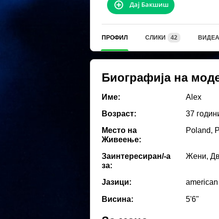
Дај Бакшиш
ПРОФИЛ
СЛИКИ
42
ВИДЕ
Биографија на мод
Име:
Alex
Возраст:
37 годин
Место на
Poland, 
Живеење:
Заинтересиран/-а
Жени, Дв
за:
Јазици:
american
Висина:
5'6"