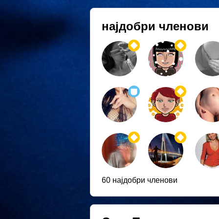
најдобри членови
60 најдобри членови