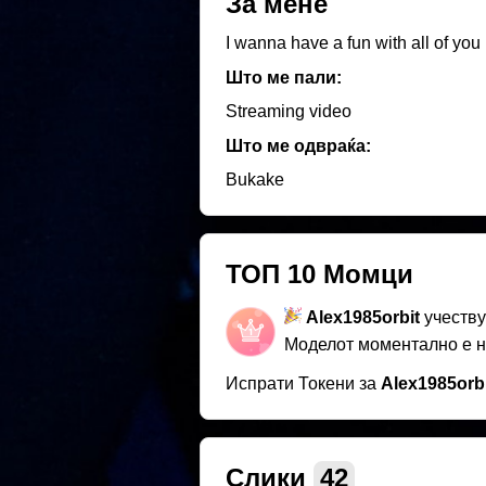
За мене
I wanna have a fun with all of you
Што ме пали:
Streaming video
Што ме одвраќа:
Bukake
ТОП 10 Момци
Alex1985orbit
учеству
Моделот моментално е 
Испрати Токени за
Alex1985orbi
Слики
42