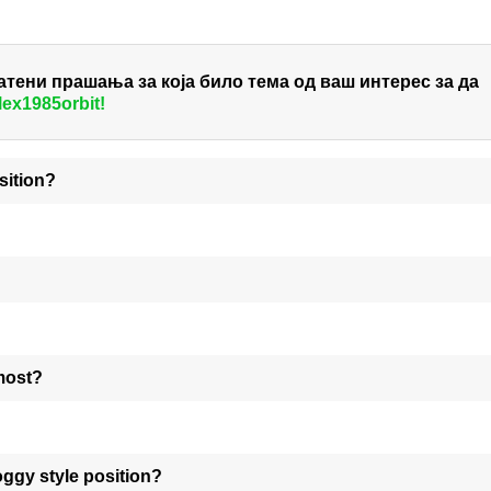
тени прашања за која било тема од ваш интерес за да
lex1985orbit!
sition?
 most?
oggy style position?