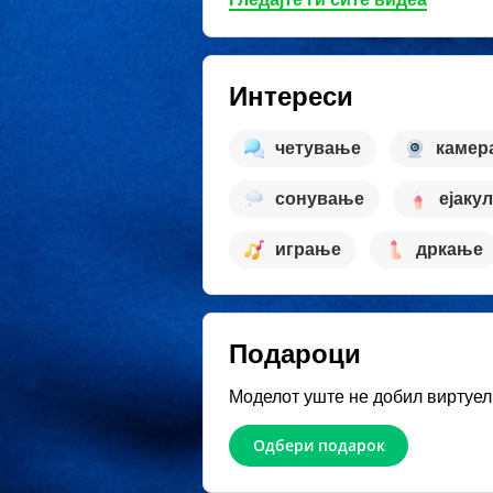
Интереси
четување
камер
сонување
ејаку
играње
дркање
Подароци
Моделот уште не добил виртуел
Одбери подарок