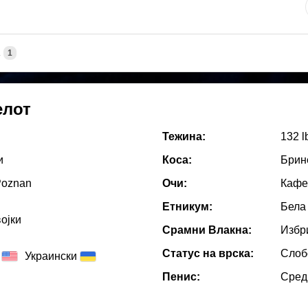
А
1
елот
Тежина:
132 l
и
Коса:
Брин
Poznan
Очи:
Кафе
Етникум:
Бела
ојки
Срамни Влакна:
Избр
Статус на врска:
Слоб
Украински
Пенис:
Сред