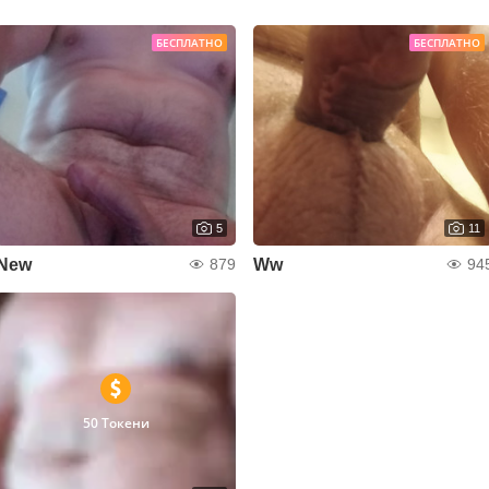
БЕСПЛАТНО
БЕСПЛАТНО
5
11
New
Ww
879
94
50 Токени