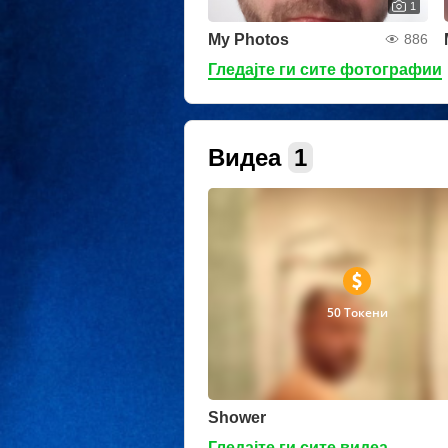
1
My Photos
886
Гледајте ги сите фотографии
Видеа
1
50 Токени
Shower
Гледајте ги сите видеа