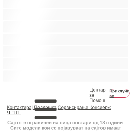
Колеџ
Мечки
Мускулни
Најдобро за привати
Хетеро
Хомосексуална
Центар
Приклучи
за
се
Помош
Контактирај Поддршка
Сервисирање Консиерж
Ч.П.П.
Сајтот е ограничен на лица постари од 18 години.
Сите модели кои се појавуваат на сајтов имаат