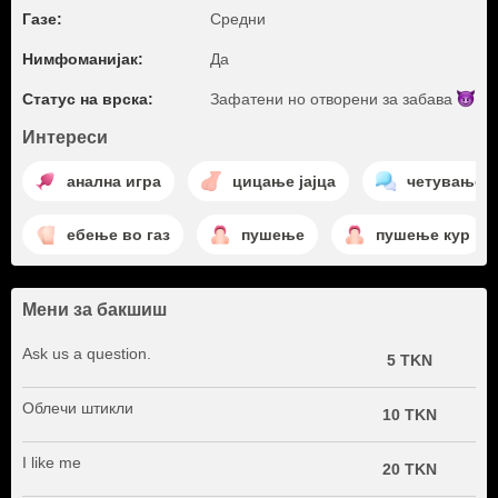
Газе:
Средни
Нимфоманијак:
Да
Статус на врска:
Зафатени но отворени за
забава
Интереси
анална игра
цицање јајца
четување
ебење во газ
пушење
пушење кур
Мени за бакшиш
Ask us a question.
5 TKN
Облечи штикли
10 TKN
I like me
20 TKN