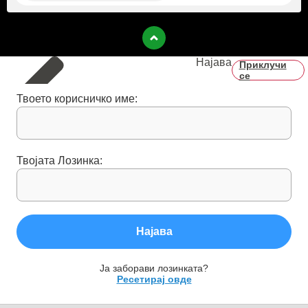
Најава
Приклучи
се
Твоето корисничко име:
Твојата Лозинка:
Најава
Ја заборави лозинката?
Ресетирај овде