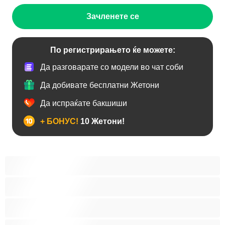
Зачленете се
По регистрирањето ќе можете:
Да разговарате со модели во чат соби
Да добивате бесплатни Жетони
Да испраќате бакшиши
+ БОНУС!
10 Жетони!
Анален
Бисексуална
Голем Кур
Двојки