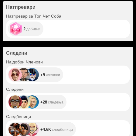
Натпревари
Натпревар за Топ Чет Соба
2
добивки
Следени
+9
Најдобри Членови
+9
членови
+28
Следени
+28
следења
+4.6K
Следбеници
+4.6K
следбеници