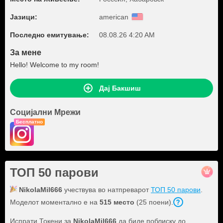
Јазици:
american
Последно емитување:
08.08.26 4:20 AM
За мене
Hello! Welcome to my room!
Дај Бакшиш
Социјални Мрежи
Бесплатно
ТОП 50 парови
NikolaMil666
учествува во натпреварот
ТОП 50 парови
.
Моделот моментално е на
515 место
(25 поени).
Испрати Токени за
NikolaMil666
да биде поблиску до