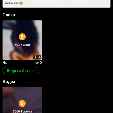
победа!
Слики
50 Токени
3
0
Hall
Види ги Сите
Видеа
6666 Токени