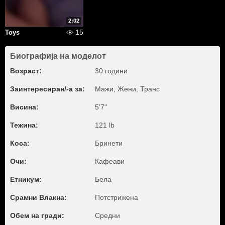
2:02
15
Toys
Биографија на моделот
Возраст:
30 години
Заинтересиран/-а за:
Мажи, Жени, Транс
Висина:
5'7"
Тежина:
121 lb
Коса:
Бринети
Очи:
Кафеави
Етникум:
Бела
Срамни Влакна:
Потстрижена
Обем на гради:
Средни