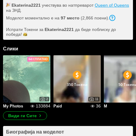
Ekaterina2221
учествува во натпреварот
Queen of Queens
на ЗНД.
Моделот моментално е на
97 место
(2,866 поени).
Испрати Токени за
Ekaterina2221
да биде поблиску до
победа!
Слики
БЕСПЛАТНО
350 Токени
50 Токен
2
11
133884
36
My Photos
Paid
M
Види ги Сите
Биографија на моделот