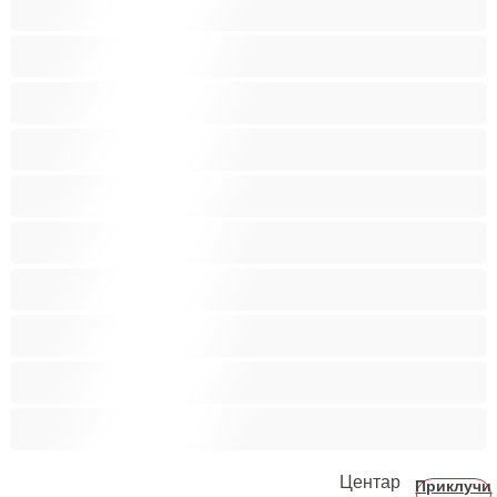
Бисексуална
Голем Кур
Двојки
Колеџ
Мечки
Мускулни
Најдобро за привати
Хетеро
Хомосексуална
Центар
Приклучи