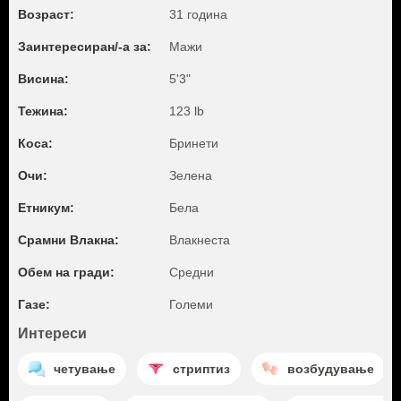
Возраст:
31 година
Заинтересиран/-а за:
Мажи
Висина:
5'3"
Тежина:
123 lb
Коса:
Бринети
Очи:
Зелена
Етникум:
Бела
Срамни Влакна:
Влакнеста
Обем на гради:
Средни
Газе:
Големи
Интереси
четување
стриптиз
возбудување