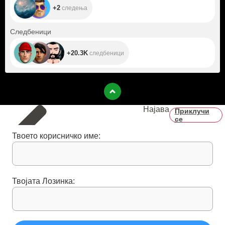
+2
следења
+20.3K
Следбеници
+20.3K
следбеници
Најава
Приклучи
се
Твоето корисничко име:
Твојата Лозинка: