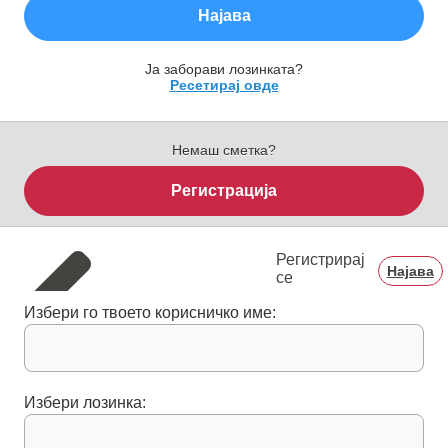
Најава
Ја заборави лозинката?
Ресетирај овде
Немаш сметка?
Регистрација
Регистрирај
Најава
се
Избери го твоето корисничко име:
Избери лозинка: