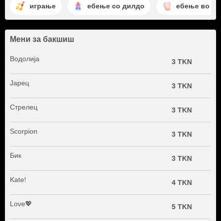
играње
ебење со дилдо
ебење во га
Мени за бакшиш
Водолија
3 TKN
Јарец
3 TKN
Стрелец
3 TKN
Scorpion
3 TKN
Бик
3 TKN
Kate!
4 TKN
Love💖
5 TKN