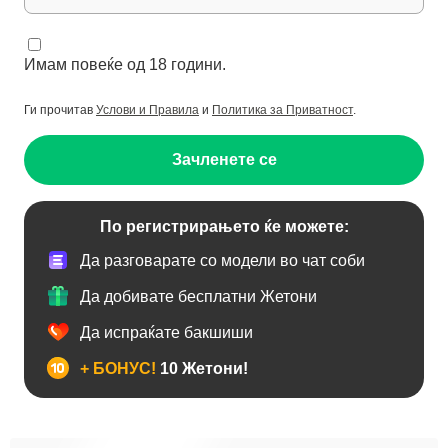
Имам повеќе од 18 години.
Ги прочитав
Услови и Правила
и
Политика за Приватност
.
Зачленете се
По регистрирањето ќе можете:
Да разговарате со модели во чат соби
Да добивате бесплатни Жетони
Да испраќате бакшиши
+ БОНУС!
10 Жетони!
Анален