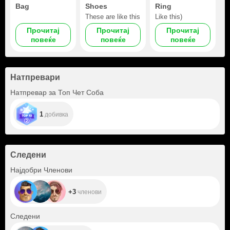
Bag
Shoes
Ring
These are like this
Like this)
Прочитај
Прочитај
Прочитај
повеќе
повеќе
повеќе
Натпревари
Натпревар за Топ Чет Соба
1
добивка
Следени
+3
Најдобри Членови
+3
членови
+2
Следени