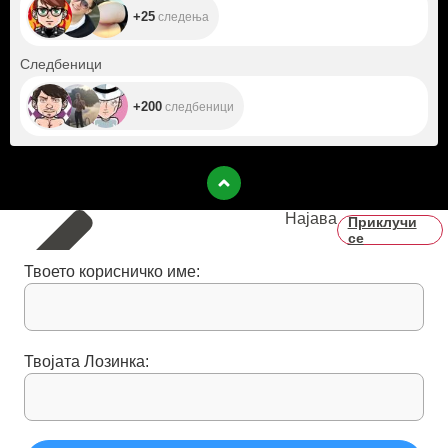
+25
следења
+200
Следбеници
+200
следбеници
Најава
Приклучи
се
Твоето корисничко име:
Твојата Лозинка: