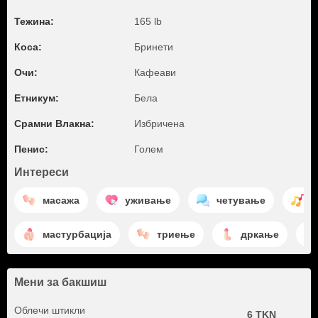
Тежина:
165 lb
Коса:
Бринети
Очи:
Кафеави
Етникум:
Бела
Срамни Влакна:
Избричена
Пенис:
Голем
Интереси
масажа
уживање
четување
и
мастурбација
триење
дркање
Мени за бакшиш
Облечи штикли
6 TKN