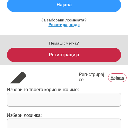
Најава
Ја заборави лозинката?
Ресетирај овде
Немаш сметка?
Регистрација
Регистрирај
Најава
се
Избери го твоето корисничко име:
Избери лозинка: