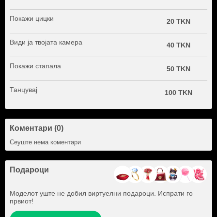
Покажи цицки
20 TKN
Види ја твојата камера
40 TKN
Покажи стапала
50 TKN
Танцувај
100 TKN
Коментари (0)
Сеуште нема коментари
Подароци
Моделот уште не добил виртуелни подароци. Испрати го
првиот!