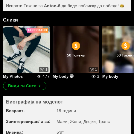
Испрати Токени за
Anton-6
да биде поблиску до
победа!
Слики
БЕСПЛАТНО
50 Токени
50 Токен
1
1
477
3
My Photos
My body 🤭
My body
Види ги Сите
Биографија на моделот
Возраст:
19 години
Заинтересиран/-а за:
Мажи, Жени, Двојки, Транс
Висина:
5'9"