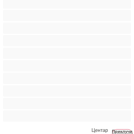
Бисексуална
Голем Кур
Двојки
Колеџ
Мечки
Мускулни
Најдобро за привати
Хетеро
Хомосексуална
Центар
Приклучи