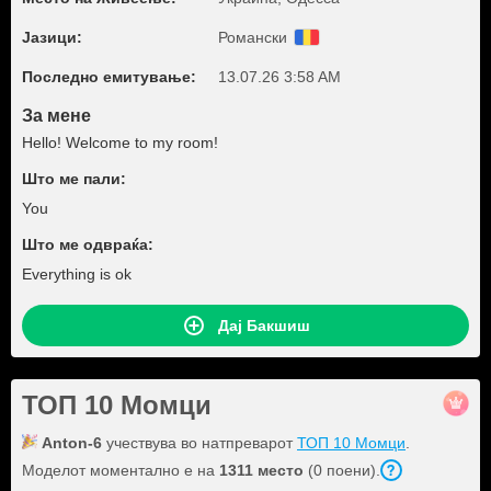
Јазици:
Романски
Последно емитување:
13.07.26 3:58 AM
За мене
Hello! Welcome to my room!
Што ме пали:
You
Што ме одвраќа:
Everything is ok
Дај Бакшиш
ТОП 10 Момци
Anton-6
учествува во натпреварот
ТОП 10 Момци
.
Моделот моментално е на
1311 место
(0 поени).