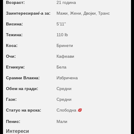
Возраст:
21 година
Заинтересиран/-а за:
Мажи, Жени, Двојки, Транс
Висина:
5'11"
Тежина:
110 lb
Коса:
Бринети
Очи:
Кафеави
Етникум:
Бела
Срамни Влакна:
Избричена
Обем на гради:
Средни
Газе:
Средни
Статус на врска:
Слободна
Пенис:
Мали
Интереси