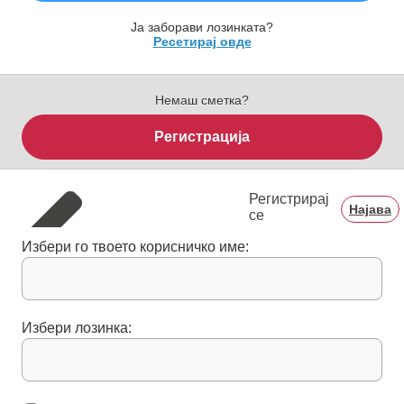
Ја заборави лозинката?
Ресетирај овде
Немаш сметка?
Регистрација
Регистрирај
Најава
се
Избери го твоето корисничко име:
Избери лозинка: