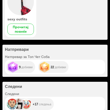
sexy outfits
Прочитај
повеќе
Натпревари
Натпревар за Топ Чет Соба
9
22
добивки
добивки
Следени
+17
Следени
+17
следења