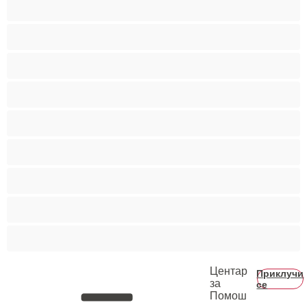
Бисексуална
Голем Кур
Двојки
Колеџ
Мечки
Мускулни
Најдобро за привати
Хетеро
Хомосексуална
Центар
Приклучи
за
се
Помош