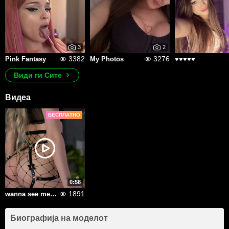
3
2
3382
3276
Pink Fantasy
My Photos
♥♥♥♥♥
Види ги Сите
Видеа
БЕСПЛАТНО
0:58
1891
wanna see me and get hard?
Биографија на моделот