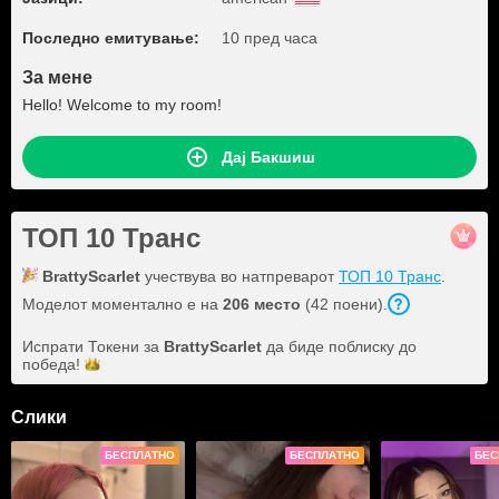
Последно емитување:
10 пред часа
За мене
Hello! Welcome to my room!
Дај Бакшиш
ТОП 10 Транс
BrattyScarlet
учествува во натпреварот
ТОП 10 Транс
.
Моделот моментално е на
206 место
(42 поени).
Испрати Токени за
BrattyScarlet
да биде поблиску до
победа!
Слики
БЕСПЛАТНО
БЕСПЛАТНО
БЕС