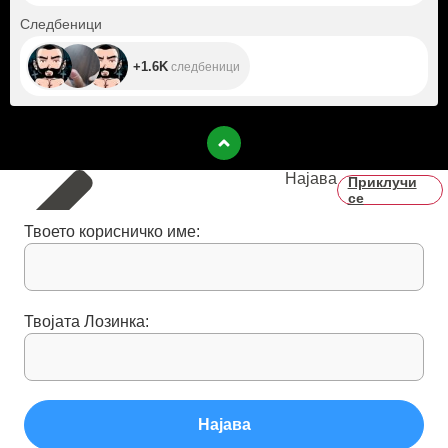
+1.6K
Следбеници
+1.6K
следбеници
Најава
Приклучи
се
Твоето корисничко име:
Твојата Лозинка:
Најава