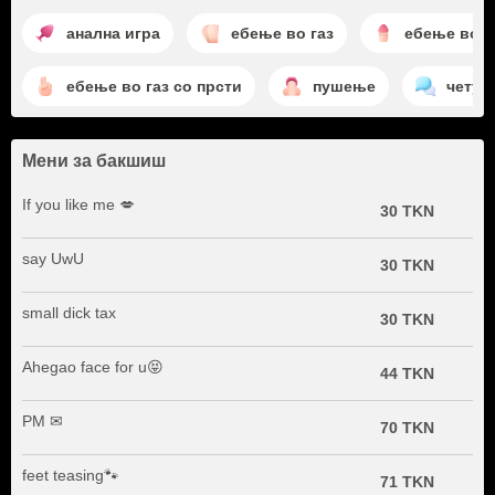
анална игра
ебење во газ
ебење во г
ебење во газ со прсти
пушење
четув
Мени за бакшиш
If you like me 💋
30 TKN
say UwU
30 TKN
small dick tax
30 TKN
Ahegao face for u😝
44 TKN
PM ✉
70 TKN
feet teasing🐾
71 TKN