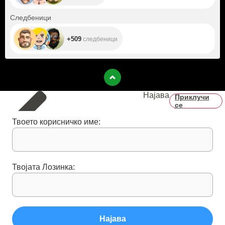
+509
Следбеници
+509
следбеници
Најава
Приклучи
се
Твоето корисничко име:
Твојата Лозинка:
Најава