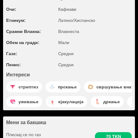
Очи:
Кафеави
Етникум:
Латино/Хиспанско
Срамни Влакна:
Влакнеста
Обем на гради:
Мали
Газе:
Средни
Пенис:
Средни
Интереси
стриптиз
прскање
свршување внатр
уживање
ејакулација
дркање
Мени за бакшиш
Плескај се по газ
70 TKN