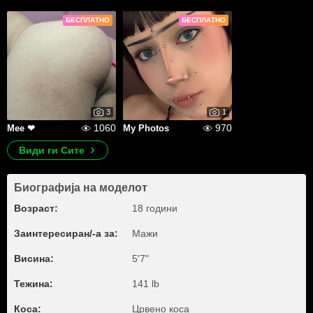
БЕСПЛАТНО
БЕСПЛАТНО
3
1
1060
970
Mee ❤
My Photos
Види ги Сите
Биографија на моделот
Возраст:
18 години
Заинтересиран/-а за:
Мажи
Висина:
5'7"
Тежина:
141 lb
Коса:
Црвено коса