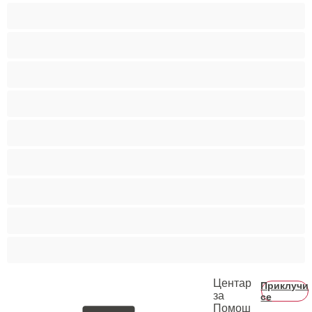
Бисексуална
Голем Кур
Двојки
Колеџ
Мечки
Мускулни
Најдобро за привати
Хетеро
Хомосексуална
Центар
Приклучи
за
се
Помош