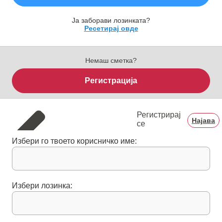
Ја заборави лозинката?
Ресетирај овде
Немаш сметка?
Регистрација
Регистрирај
Најава
се
Избери го твоето корисничко име:
Избери лозинка: