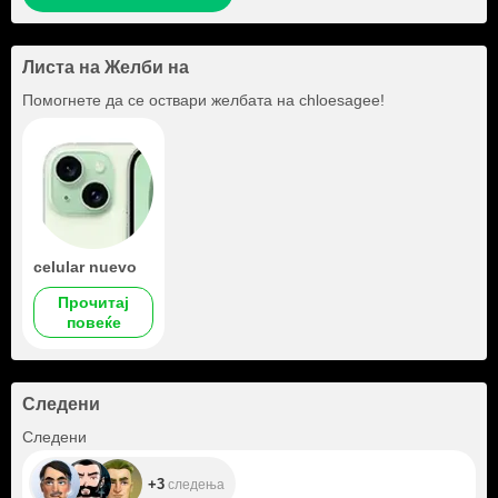
Листа на Желби на
Помогнете да се оствари желбата на
chloesagee
!
celular nuevo
Прочитај
повеќе
Следени
+3
Следени
+3
следења