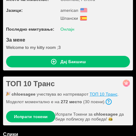
Јазици:
american
Шпански
Последно емитување:
Онлајн
За мене
Welcome to my kitty room ;3
Дај Бакшиш
ТОП 10 Транс
chloesagee
учествува во натпреварот
ТОП 10 Транс
.
Моделот моментално е на
272 место
(30 поени).
Испрати Токени за
chloesagee
да
Испрати токени
биде поблиску до
победа!
Слики