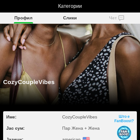
CozyCoupleVibes
Категории
Профил
Слики
Чет
CozyCoupleVibes
Име:
CozyCoupleVibes
Што е
FanBoost?
Јас сум:
Пар Жена + Жена
Јазици:
american