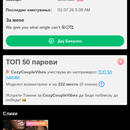
Последно емитување:
01.07.26 5:08 AM
За мене
We give you what single can’t 🤪🥵🥰
Дај Бакшиш
ТОП 50 парови
CozyCoupleVibes
учествува во натпреварот
ТОП 50
парови
.
Моделот моментално е на
222 место
(0 поени).
Испрати Токени за
CozyCoupleVibes
да биде поблиску до
победа!
Слики
БЕСПЛАТНО