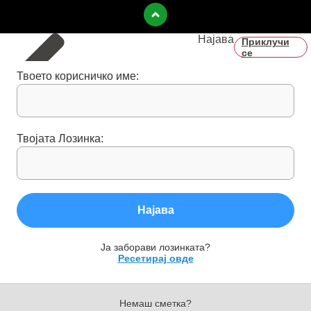
Најава
Приклучи
се
Твоето корисничко име:
Твојата Лозинка:
Најава
Ја заборави лозинката?
Ресетирај овде
Немаш сметка?