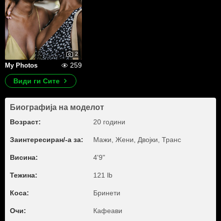
2
259
My Photos
Види ги Сите
Биографија на моделот
Возраст:
20 години
Заинтересиран/-а за:
Мажи, Жени, Двојки, Транс
Висина:
4'9"
Тежина:
121 lb
Коса:
Бринети
Очи:
Кафеави