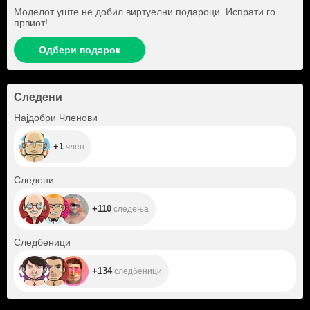
Моделот уште не добил виртуелни подароци. Испрати го
првиот!
Одбери подарок
Следени
+1
Најдобри Членови
+1
член
+110
Следени
+110
следења
+134
Следбеници
+134
следбеници