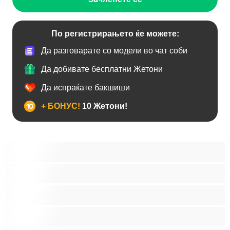
По регистрирањето ќе можете:
Да разговарате со модели во чат соби
Да добивате бесплатни Жетони
Да испраќате бакшиши
+ БОНУС!
10 Жетони!
Анален
Бисексуална
Голем Кур
Двојки