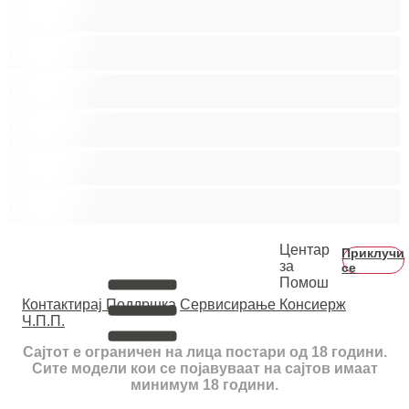
Колеџ
Мечки
Мускулни
Најдобро за привати
Хетеро
Хомосексуална
Центар
Приклучи
за
се
Помош
Контактирај Поддршка
Сервисирање Консиерж
Ч.П.П.
Сајтот е ограничен на лица постари од 18 години.
Сите модели кои се појавуваат на сајтов имаат
минимум 18 години.