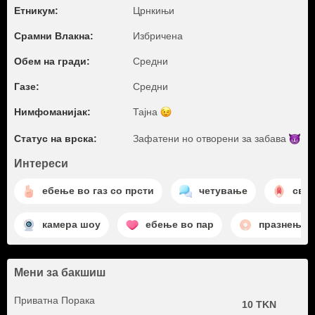
Етникум:
Црнкињи
Срамни Влакна:
Избричена
Обем на гради:
Средни
Газе:
Средни
Нимфоманијак:
Тајна
Статус на врска:
Зафатени но отворени за
забава
Интереси
ебење во газ со прсти
четување
свр
камера шоу
ебење во пар
празнење 
Мени за бакшиш
Приватна Порака
10 TKN