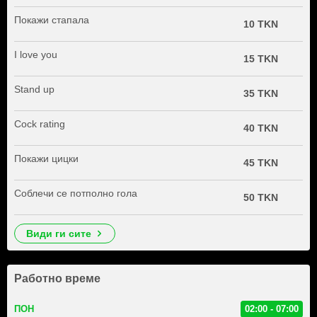
Покажи стапала
10 TKN
I love you
15 TKN
Stand up
35 TKN
Cock rating
40 TKN
Покажи цицки
45 TKN
Соблечи се потполно гола
50 TKN
види ги сите
Работно време
ПОН
02:00 - 07:00