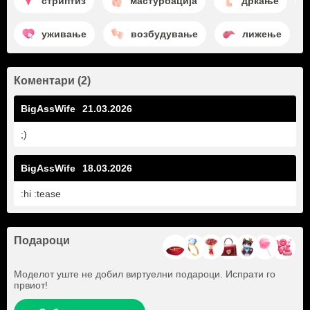
стриптиз
мастурбација
дркање
уживање
возбудување
лижење
Коментари (2)
BigAssWife
21.03.2026
;)
BigAssWife
18.03.2026
:hi :tease
Подароци
Моделот уште не добил виртуелни подароци. Испрати го
првиот!