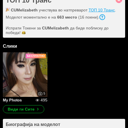
ТОП 10 Транс
CUMelizabeth
учествува во натпреварот
ТОП 10 Транс
.
Моделот моментално е на
663 место
(16 поени).
Испрати Токени за
CUMelizabeth
да биде поблиску до
победа!
Слики
БЕСПЛАТНО
5
495
My Photos
Види ги Сите
Биографија на моделот