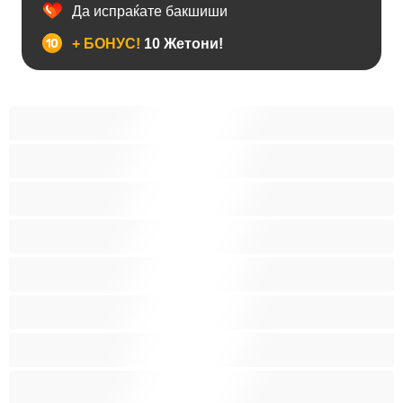
Да испраќате бакшиши
+ БОНУС!
10 Жетони!
Анален
Бисексуална
Голем Кур
Двојки
Колеџ
Мечки
Мускулни
Најдобро за привати