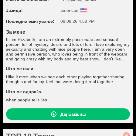
Јазици:
american
Последно емитување:
08.08.26 4:58 PM
За мене
hi, im Elizabeth,I am an extremely passionate and sensual
person, full of mystery, desire and lots of fun. I love exploring my
sexuality and chatting with nice people here. I am a very open
and permissive person, who loves being in front of the webcam
and going crazy with my body and my best show. I don't like
negativity, I'm trying my best to smile and make your day a little
better :)
Што ме пали:
i like it most when we see each other playing together sharing
thoughts and fantsy..feel that were doing it real together
Што ме одвраќа:
when people tells lies
Дај Бакшиш