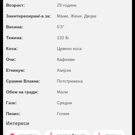
Возраст:
29 години
Заинтересиран/-а за:
Мажи, Жени, Двојки
Висина:
5'3"
Тежина:
132 lb
Коса:
Црвено коса
Очи:
Кафеави
Етникум:
Азијски
Срамни Влакна:
Потстрижена
Обем на гради:
Мали
Газе:
Средни
Пенис:
Голем
Интереси