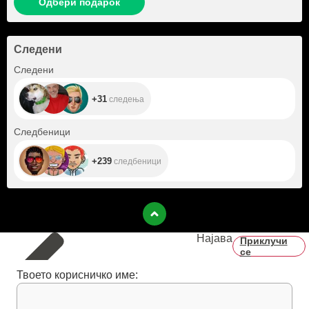
Одбери подарок
Следени
+31
Следени
+31
следења
+239
Следбеници
+239
следбеници
Најава
Приклучи
се
Твоето корисничко име: