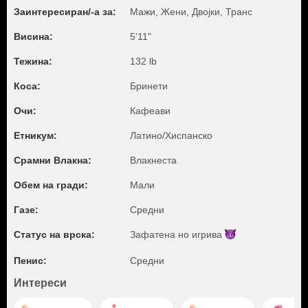
Заинтересиран/-а за:
Мажи, Жени, Двојки, Транс
Висина:
5'11"
Тежина:
132 lb
Коса:
Бринети
Очи:
Кафеави
Етникум:
Латино/Хиспанско
Срамни Влакна:
Влакнеста
Обем на гради:
Мали
Газе:
Средни
Статус на врска:
Зафатена но
игрива
Пенис:
Средни
Интереси