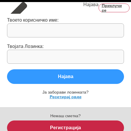
Најава
Приклучи
се
Твоето корисничко име:
Твојата Лозинка:
Најава
Ја заборави лозинката?
Ресетирај овде
Немаш сметка?
Регистрација