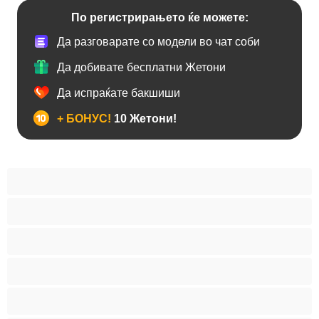
По регистрирањето ќе можете:
Да разговарате со модели во чат соби
Да добивате бесплатни Жетони
Да испраќате бакшиши
+ БОНУС!
10 Жетони!
Анален
Бисексуална
Голем Кур
Двојки
Колеџ