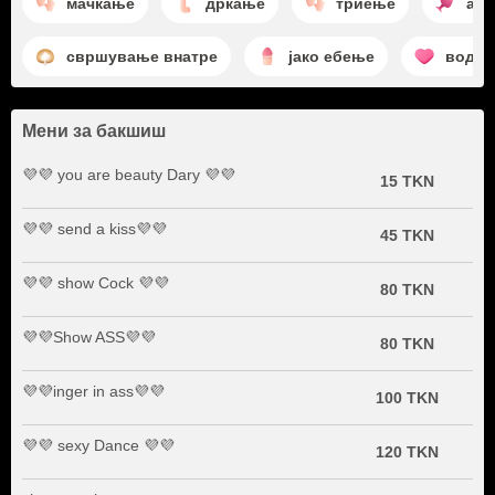
мачкање
дркање
триење
ана
свршување внатре
јако ебење
воде
Мени за бакшиш
💜💜 you are beauty Dary 💜💜
15 TKN
💜💜 send a kiss💜💜
45 TKN
💜💜 show Cock 💜💜
80 TKN
💜💜Show ASS💜💜
80 TKN
💜💜inger in ass💜💜
100 TKN
💜💜 sexy Dance 💜💜
120 TKN