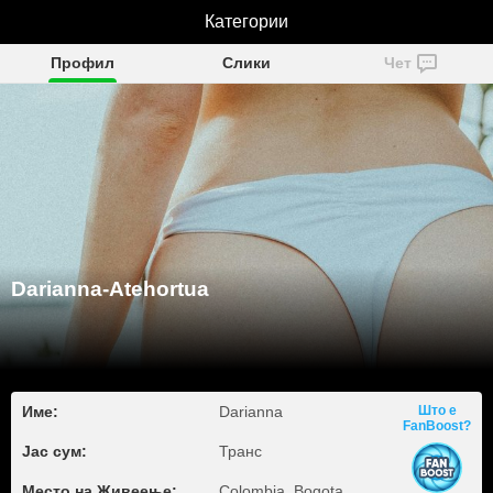
Darianna-Atehortua
Категории
Профил
Слики
Чет
Darianna-Atehortua
Име:
Darianna
Што е
FanBoost?
Јас сум:
Транс
Место на Живеење:
Colombia, Bogota