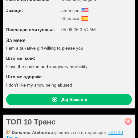
Јазици:
american
Шпански
Последно емитување:
05.08.26 3:51 AM
За мене
I am a talkative girl willing to please you
Што ме пали:
I love the spoken and imaginary morbidity
Што ме одвраќа:
I don't like my show being abused
Дај Бакшиш
ТОП 10 Транс
Darianna-Atehortua
учествува во натпреварот
ТОП 10
Транс
.