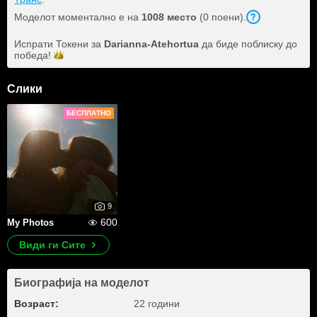
Моделот моментално е на
1008 место
(0 поени).
Испрати Токени за
Darianna-Atehortua
да биде поблиску до
победа!
Слики
БЕСПЛАТНО
9
600
My Photos
Види ги Сите
Биографија на моделот
Возраст:
22 години