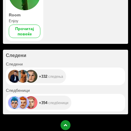
Room
Enjoy
Прочитај
повеќе
Следени
+332
Следени
+332
следења
+354
Следбеници
+354
следбеници