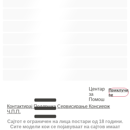
Колеџ
Мечки
Мускулни
Најдобро за привати
Хетеро
Хомосексуална
Центар
Приклучи
за
се
Помош
Контактирај Поддршка
Сервисирање Консиерж
Ч.П.П.
Сајтот е ограничен на лица постари од 18 години.
Сите модели кои се појавуваат на сајтов имаат