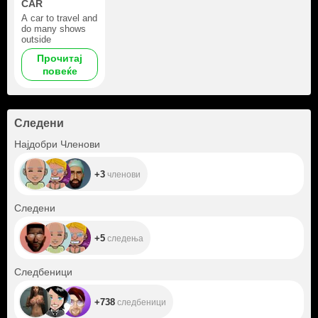
CAR
A car to travel and
do many shows
outside
Прочитај
повеќе
Следени
+3
Најдобри Членови
+3
членови
+5
Следени
+5
следења
+738
Следбеници
+738
следбеници