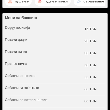
пушење
јадење пички
свршување на 
Мени за бакшиш
Doggy позиција
15 TKN
Покажи цицки
20 TKN
Покажи пичка
30 TKN
Прст во пичка
50 TKN
Соблечи се топлес
55 TKN
Соблечи ги гаќичките
60 TKN
Соблечи се потполно гола
80 TKN