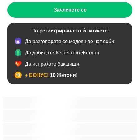
Зачленете се
По регистрирањето ќе можете:
Да разговарате со модели во чат соби
Да добивате бесплатни Жетони
Да испраќате бакшиши
+ БОНУС!
10 Жетони!
Анален
Бисексуална
Голем Кур
Двојки