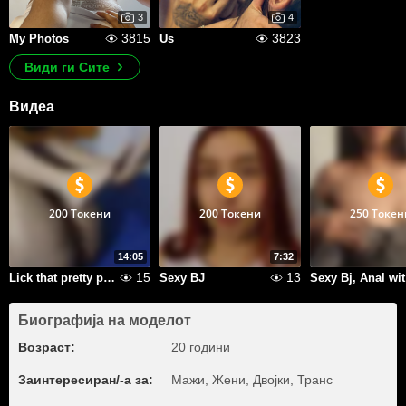
3
4
3815
3823
My Photos
Us
Види ги Сите
Видеа
200 Токени
200 Токени
250 Токен
14:05
7:32
15
13
Lick that pretty pussy, make her suck and she rides me till creampie.
Sexy BJ
Se
Биографија на моделот
Возраст:
20 години
Заинтересиран/-а за:
Мажи, Жени, Двојки, Транс