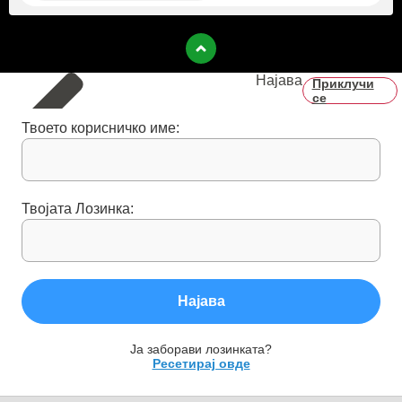
Најава
Приклучи
се
Твоето корисничко име:
Твојата Лозинка:
Најава
Ја заборави лозинката?
Ресетирај овде