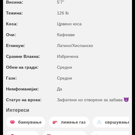
Висина:
5'7"
Тежина:
126 lb
Коса:
Црвено коса
Очи:
Кафеави
Етникум:
Латино/Хиспанско
Срамни Влакна:
Избричена
Обем на гради:
Средни
Газе:
Средни
Нимфоманијак:
Да
Статус на врска:
Зафатени но отворени за
забава
Интереси
бакнување
лижење газ
свршување