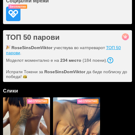
Социјални Мрежи
Бесплатно
ТОП 50 парови
RoseSinsDomViktor
учествува во натпреварот
ТОП 50
парови
.
Моделот моментално е на
234 место
(184 поени).
Испрати Токени за
RoseSinsDomViktor
да биде поблиску до
победа!
Слики
БЕСПЛАТНО
БЕСПЛАТНО