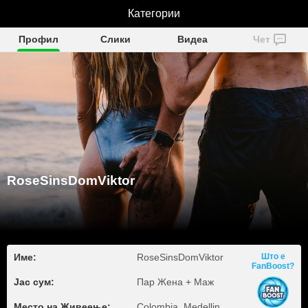
RoseSinsDomViktor
Категории
Профил
Слики
Видеа
Чет
RoseSinsDomViktor
Име:
RoseSinsDomViktor
Што е
FanBoost?
Јас сум:
Пар Жена + Маж
Место на Живеење:
Colombia, Medellin