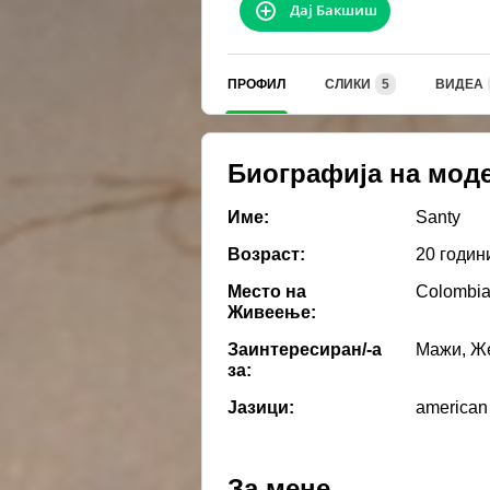
Дај Бакшиш
ПРОФИЛ
СЛИКИ
5
ВИДЕА
Биографија на мод
Име:
Santy
Возраст:
20 годин
Место на
Colombi
Живеење:
Заинтересиран/-а
Мажи, Же
за:
Јазици:
american
За мене