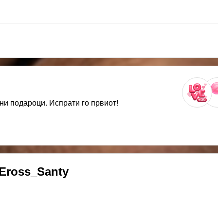
ни подароци. Испрати го првиот!
Eross_Santy