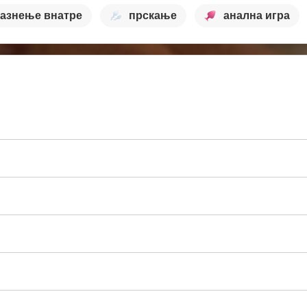
азнење внатре
прскање
анална игра