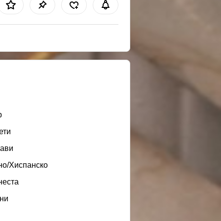
b
ети
ави
но/Хиспанско
неста
ни