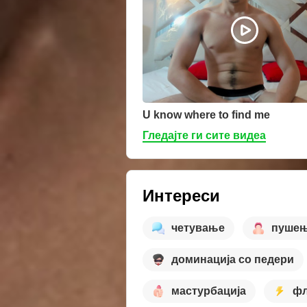
U know where to find me
Гледајте ги сите видеа
Интереси
четување
пуше
доминација со педери
мастурбација
фл