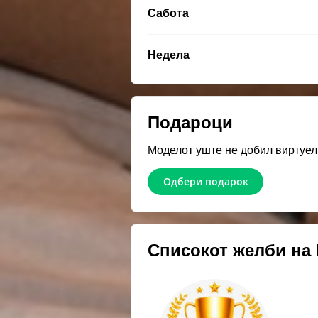
Сабота
Недела
Подароци
Моделот уште не добил виртуел
Одбери подарок
Списокот желби на