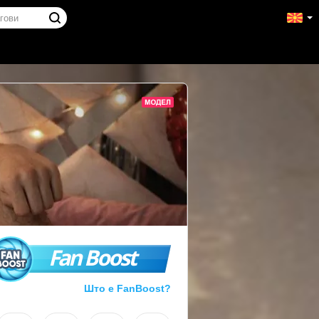
Fan Boost
Што е FanBoost?