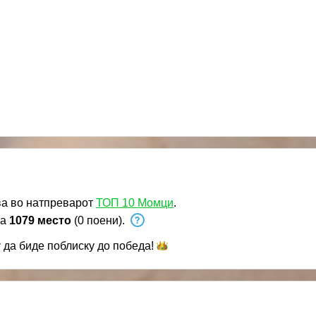
а во натпреварот
ТОП 10 Момци
.
на
1079 место
(0 поени).
y
да биде поблиску до
победа!