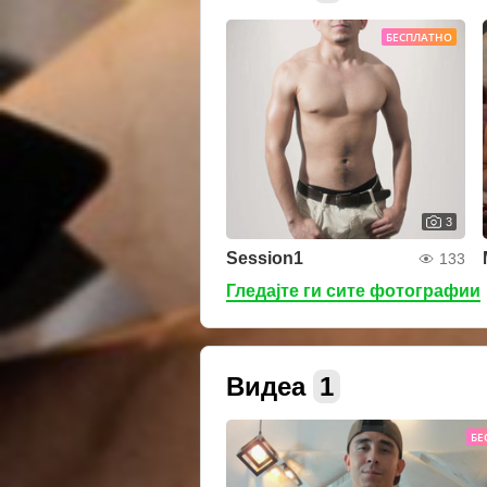
БЕСПЛАТНО
3
Session1
133
Гледајте ги сите фотографии
Видеа
1
БЕ