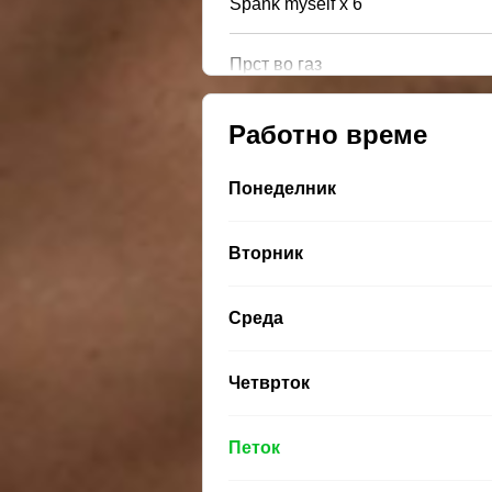
Spank myself x 6
Прст во газ
Работно време
Понеделник
Вторник
Среда
Четврток
Петок