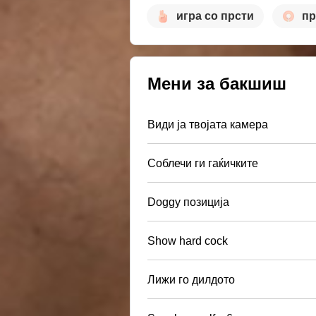
игра со прсти
пр
Мени за бакшиш
Види ја твојата камера
Соблечи ги гаќичките
Doggy позиција
Show hard cock
Лижи го дилдото