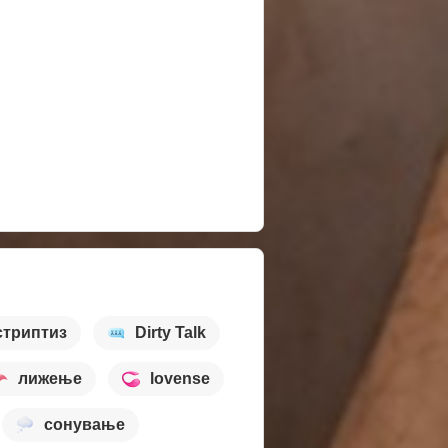
стриптиз
Dirty Talk
лижење
lovense
сонување