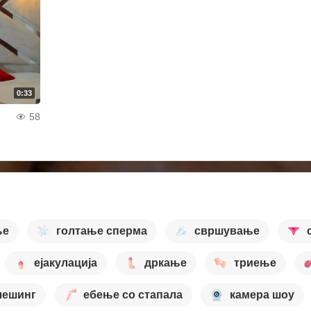
0:33
58
ње
голтање сперма
свршување
ејакулација
дркање
триење
ешинг
ебење со стапала
камера шоу