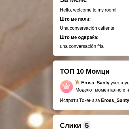
Hello, welcome to my room!
Што ме пали:
Una conversación caliente
Што ме одвраќа:
una conversación fría
ТОП 10 Момци
Eross_Santy
учествув
Моделот моментално е 
Испрати Токени за
Eross_Sant
Слики
5