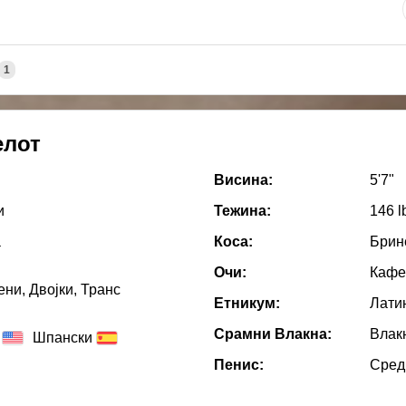
1
елот
Висина:
5'7"
и
Тежина:
146 l
a
Коса:
Брин
Очи:
Кафе
ни, Двојки, Транс
Етникум:
Лати
Срамни Влакна:
Влак
Шпански
Пенис:
Сред