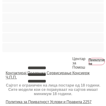
Мечки
Мускулни
Најдобро за привати
Хетеро
Хомосексуална
Центар
Приклучи
за
се
Помош
Контактирај Поддршка
Сервисирање Консиерж
Ч.П.П.
Сајтот е ограничен на лица постари од 18 години.
Сите модели кои се појавуваат на сајтов имаат
минимум 18 години.
Политика за Приватност
Услови и Правила
2257