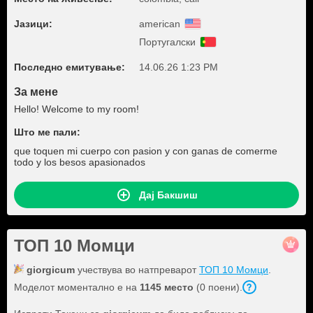
Јазици:
american
Португалски
Последно емитување:
14.06.26 1:23 PM
За мене
Hello! Welcome to my room!
Што ме пали:
que toquen mi cuerpo con pasion y con ganas de comerme
todo y los besos apasionados
Дај Бакшиш
ТОП 10 Момци
giorgicum
учествува во натпреварот
ТОП 10 Момци
.
Моделот моментално е на
1145 место
(0 поени).