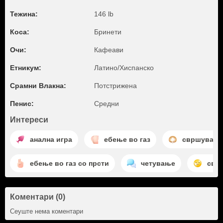
Тежина:
146 lb
Коса:
Бринети
Очи:
Кафеави
Етникум:
Латино/Хиспанско
Срамни Влакна:
Потстрижена
Пенис:
Средни
Интереси
анална игра
ебење во газ
свршување
ебење во газ со прсти
четување
свр
Коментари (0)
Сеуште нема коментари