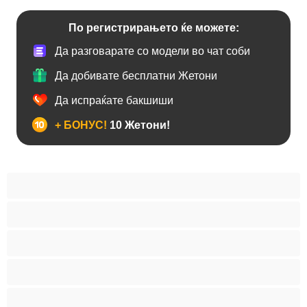
По регистрирањето ќе можете:
Да разговарате со модели во чат соби
Да добивате бесплатни Жетони
Да испраќате бакшиши
+ БОНУС!
10 Жетони!
Анален
Бисексуална
Голем Кур
Двојки
Колеџ