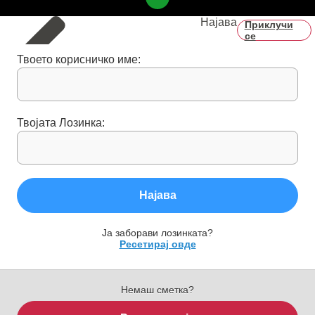
Најава
Приклучи
се
Твоето корисничко име:
Твојата Лозинка:
Најава
Ја заборави лозинката?
Ресетирај овде
Немаш сметка?