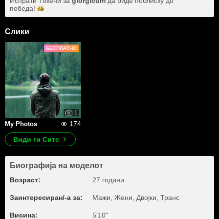
Испрати Токени за
giorgicum
да биде поблиску до
победа!
Слики
БЕСПЛАТНО
1
174
My Photos
Види ги Сите
Биографија на моделот
Возраст:
27 години
Заинтересиран/-а за:
Мажи, Жени, Двојки, Транс
Висина:
5'10"