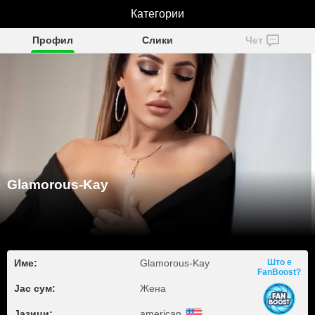
Glamorous-Kay
Категории
Профил
Слики
Чет
Glamorous-Kay
Име:
Glamorous-Kay
Што е
FanBoost?
Јас сум:
Жена
Јазици:
american