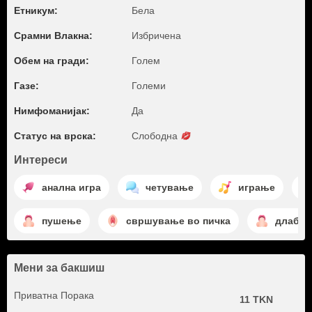
Етникум:
Бела
Срамни Влакна:
Избричена
Обем на гради:
Голем
Газе:
Големи
Нимфоманијак:
Да
Статус на врска:
Слободна
Интереси
анална игра
четување
играње
пушење
свршување во пичка
длабок
Мени за бакшиш
Приватна Порака
11 TKN