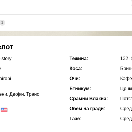
1
елот
-story
Тежина:
132 l
и
Коса:
Брин
airobi
Очи:
Кафе
Етникум:
Црнк
ни, Двојки, Транс
Срамни Влакна:
Потс
Обем на гради:
Сред
Газе:
Сред