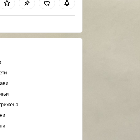
b
ети
ави
ињи
трижена
ни
ни