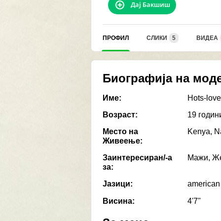
Дај Бакшиш
ПРОФИЛ
СЛИКИ
5
ВИДЕА
Биографија на мод
Име:
Hots-love
Возраст:
19 годин
Место на
Kenya, N
Живеење:
Заинтересиран/-а
Мажи, Же
за:
Јазици:
american
Висина:
4'7"