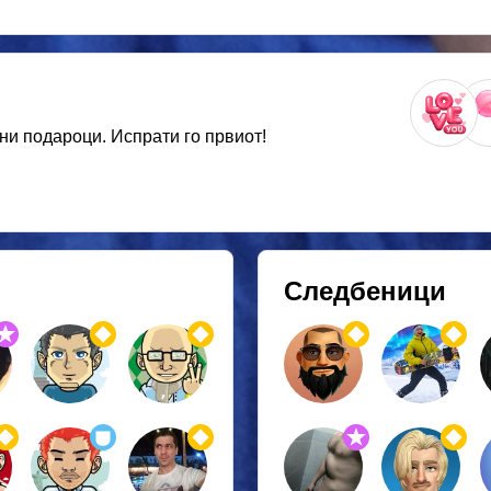
ни подароци. Испрати го првиот!
Следбеници