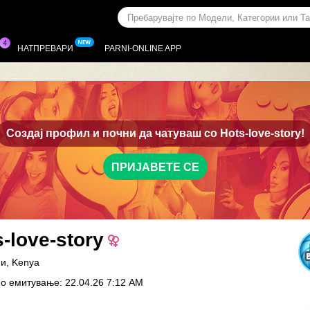
НАТПРЕВАРИ
PARNI-ONLINE APP
Создај профил и почни да чатуваш со
Hots-love-story!
ПРИЈАВЕТЕ СЕ
-love-story
ни, Kenya
о емитување: 22.04.26 7:12 AM