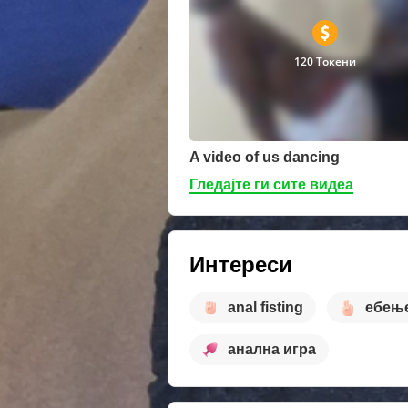
120 Токени
A video of us dancing
Гледајте ги сите видеа
Интереси
anal fisting
ебење
анална игра