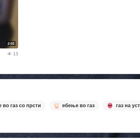
2:02
13
 во газ со прсти
ебење во газ
газ на ус