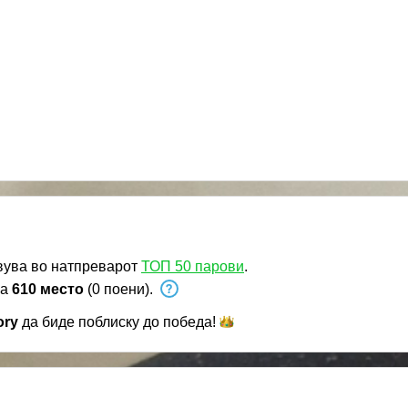
вува во натпреварот
ТОП 50 парови
.
на
610 место
(0 поени).
ory
да биде поблиску до
победа!