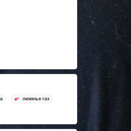
та
лижење газ