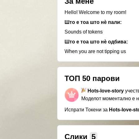
За мене
Hello! Welcome to my room!
Што е тоа што нѐ пали:
Sounds of tokens
Што е тоа што нѐ одбива:
When you are not tipping us
ТОП 50 парови
Hots-love-story
учест
Моделот моментално е 
Испрати Токени за
Hots-love-st
Слики
5