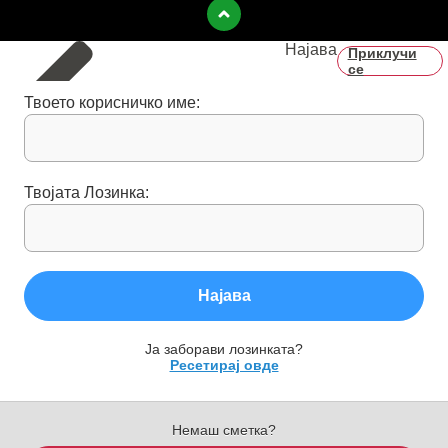
Најава
Приклучи
се
Твоето корисничко име:
Твојата Лозинка:
Најава
Ја заборави лозинката?
Ресетирај овде
Немаш сметка?