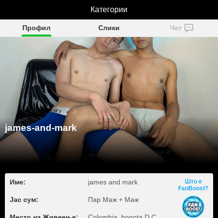
james-and-mark
Категории
Профил
Слики
Чет
james-and-mark
Име:
james and mark
Што е
FanBoost?
Јас сум:
Пар Маж + Маж
Место на Живеење:
Colombia, bogota D.C