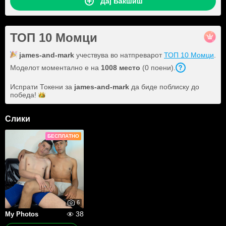
Дај Бакшиш
ТОП 10 Момци
james-and-mark
учествува во натпреварот
ТОП 10 Момци
.
Моделот моментално е на
1008 место
(0 поени).
Испрати Токени за
james-and-mark
да биде поблиску до
победа!
Слики
БЕСПЛАТНО
6
38
My Photos