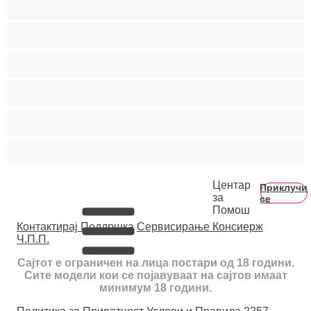
Мечки
Мускулни
Најдобро за привати
Хетеро
Хомосексуална
Центар
Приклучи
за
се
Помош
Контактирај Поддршка
Сервисирање Консиерж
Ч.П.П.
Сајтот е ограничен на лица постари од 18 години.
Сите модели кои се појавуваат на сајтов имаат
минимум 18 години.