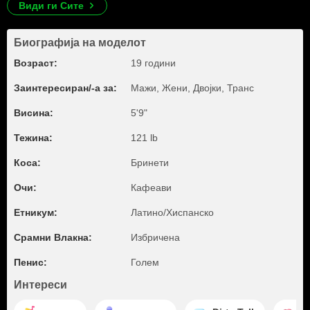
Види ги Сите
Биографија на моделот
Возраст:
19 години
Заинтересиран/-а за:
Мажи, Жени, Двојки, Транс
Висина:
5'9"
Тежина:
121 lb
Коса:
Бринети
Очи:
Кафеави
Етникум:
Латино/Хиспанско
Срамни Влакна:
Избричена
Пенис:
Голем
Интереси