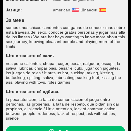
Јазици:
american
Шпански
За мене
somos unos chicos candentes con ganas de conocer mas sobre
esta travesia del sexo, conocer gratas personas y jugar mas alla
de los limites / We are hot boys wanting to know more about this
sex journey, knowing pleasant people and playing more of the
limits
Што е тоа што нѐ пали:
nos pone calientes, chupar, coger, besar, nalguear, escupir, la
saliva, lubricar, chupar pies, besar el culo, jugar con juguetes,
los juegos de roles / It puts us hot, sucking, taking, kissing,
buttocking, spitting, saliva, lubricating, sucking feet, kissing the
ass, playing with toys, roles games
Што е тоа што нѐ одбива:
la poca atencion, la falta de comunicacion el juego entre
personas, las groserias, la falta de respeto, que pidan sin dar
propinas, el silencio / Little attention, lack of communication
between people, rudeness, lack of respect, ask without tips,
silence