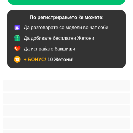
По регистрирањето ќе можете:
Да разговарате со модели во чат соби
Да добивате бесплатни Жетони
Да испраќате бакшиши
+ БОНУС!
10 Жетони!
Анален
Бисексуална
Голем Кур
Двојки
Колеџ