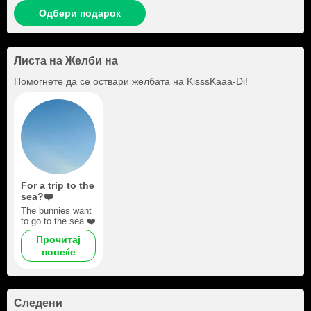
Одбери подарок
Листа на Желби на
Помогнете да се оствари желбата на
KisssKaaa-Di
!
For a trip to the
sea?❤️
The bunnies want
to go to the sea ❤️
Прочитај
повеќе
Следени