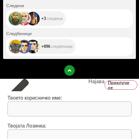
+3
Следени
+3
следења
+896
Следбеници
+896
следбеници
Најава
Приклучи
се
Твоето корисничко име:
Твојата Лозинка: