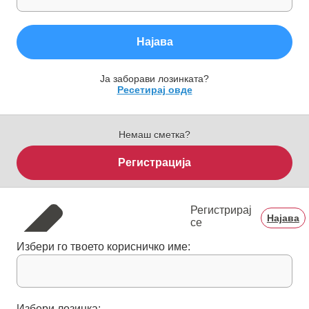
Најава
Ја заборави лозинката?
Ресетирај овде
Немаш сметка?
Регистрација
Регистрирај
Најава
се
Избери го твоето корисничко име:
Избери лозинка: