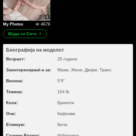
3
4676
My Photos
Види ги Сите
Биографија на моделот
Возраст:
25 години
Заинтересиран/-а за:
Мажи, Жени, Двојки, Транс
Висина:
5'9"
Тежина:
154 lb
Коса:
Бринети
Очи:
Кафеави
Етникум:
Бела
Срамни Влакна:
Избричена