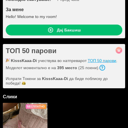
За мене
Hello! Welcome to my room!
Дај Бакшиш
ТОП 50 парови
KisssKaaa-Di
учествува во натпреварот
ТОП 50 парови
.
Моделот моментално е на
395 место
(25 поени).
Испрати Токени за
KisssKaaa-Di
да биде поблиску до
победа!
Слики
БЕСПЛАТНО