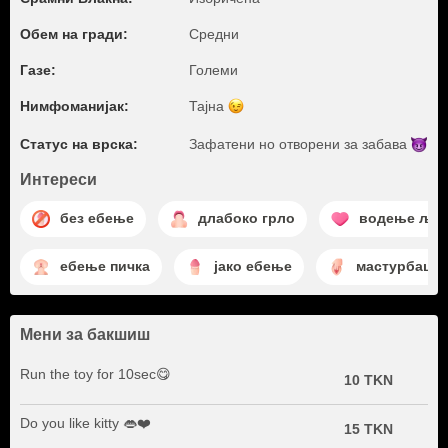
Обем на гради:
Средни
Газе:
Големи
Нимфоманијак:
Тајна
Статус на врска:
Зафатени но отворени за
забава
Интереси
без ебење
длабоко грло
водење љу
ебење пичка
јако ебење
мастурбациј
Мени за бакшиш
Run the toy for 10sec😋
10 TKN
Do you like kitty 👄❤️
15 TKN