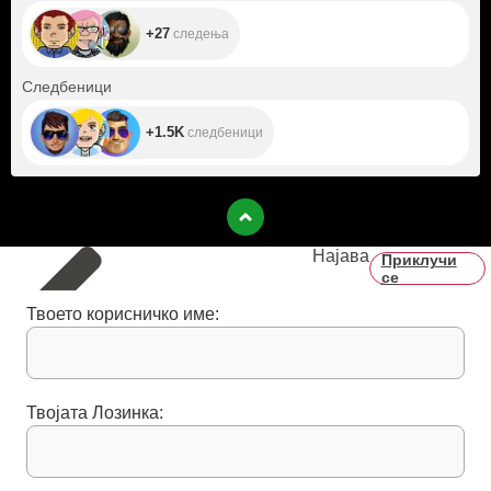
+27
следења
+1.5K
Следбеници
+1.5K
следбеници
Најава
Приклучи
се
Твоето корисничко име:
Твојата Лозинка: