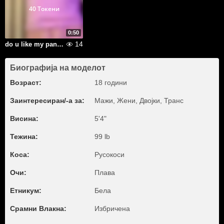
40 Токени
0:50
14
do u like my panties?
Биографија на моделот
Возраст:
18 години
Заинтересиран/-а за:
Мажи, Жени, Двојки, Транс
Висина:
5'4"
Тежина:
99 lb
Коса:
Русокоси
Очи:
Плава
Етникум:
Бела
Срамни Влакна:
Избричена