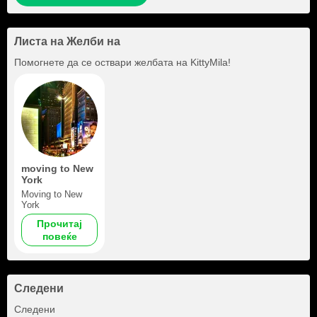
Листа на Желби на
Помогнете да се оствари желбата на
KittyMila
!
moving to New
York
Moving to New
York
Прочитај
повеќе
Следени
+27
Следени