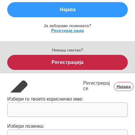
Најава
Ја заборави лозинката?
Ресетирај овде
Немаш сметка?
Регистрација
Регистрирај
Најава
се
Избери го твоето корисничко име:
Избери лозинка: