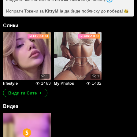
Испрати Токени за
KittyMila
да биде поблиску до
победа!
Слики
БЕСПЛАТНО
БЕСПЛАТНО
3
1
1463
1482
lifestyle
My Photos
Види ги Сите
Видеа