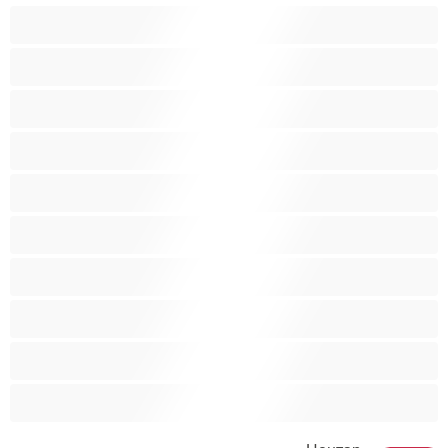
Анален
Бисексуална
Голем Кур
Двојки
Колеџ
Мечки
Мускулни
Најдобро за привати
Хетеро
Хомосексуална