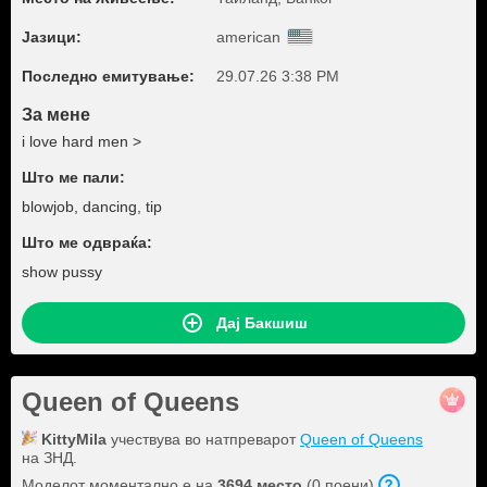
Јазици:
american
Последно емитување:
29.07.26 3:38 PM
За мене
i love hard men >
Што ме пали:
blowjob, dancing, tip
Што ме одвраќа:
show pussy
Дај Бакшиш
Queen of Queens
KittyMila
учествува во натпреварот
Queen of Queens
на ЗНД.
Моделот моментално е на
3694 место
(0 поени).