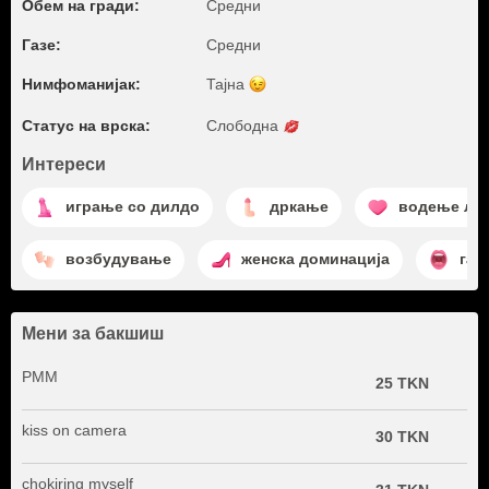
Обем на гради:
Средни
Газе:
Средни
Нимфоманијак:
Тајна
Статус на врска:
Слободна
Интереси
играње со дилдо
дркање
водење љу
возбудување
женска доминација
газ
Мени за бакшиш
PMM
25 TKN
kiss on camera
30 TKN
chokiring myself