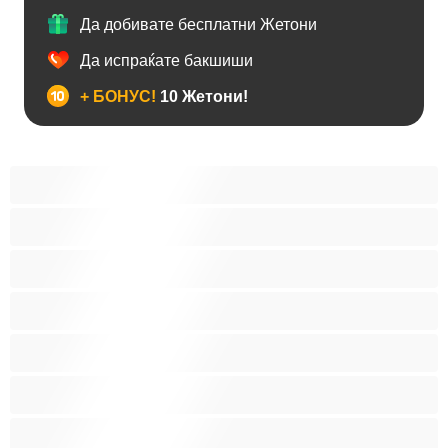
Да добивате бесплатни Жетони
Да испраќате бакшиши
+ БОНУС!
10 Жетони!
Анален
Бисексуална
Голем Кур
Двојки
Колеџ
Мечки
Мускулни