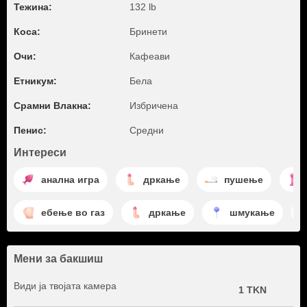
Тежина:
132 lb
Коса:
Бринети
Очи:
Кафеави
Етникум:
Бела
Срамни Влакна:
Избричена
Пенис:
Средни
Интереси
анална игра
дркање
пушење
ебење во газ
дркање
шмукање
Мени за бакшиш
Види ја твојата камера
1 TKN