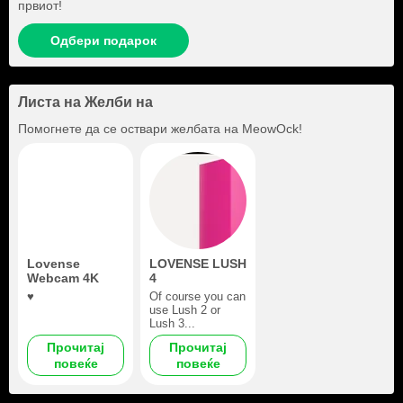
првиот!
Одбери подарок
Листа на Желби на
Помогнете да се оствари желбата на
MeowOck
!
Lovense
LOVENSE LUSH
Webcam 4K
4
♥️
Of course you can
use Lush 2 or
Lush 3...
Прочитај
Прочитај
повеќе
повеќе