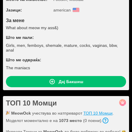
Јазици:
american
За мене
What about meow my ass&)
Што ме пали:
Girls, men, femboys, shemale, mature, cocks, vaginas, bbw,
anal
Што ме одвраќа:
The maniacs
Дај Бакшиш
ТОП 10 Момци
MeowOck
учествува во натпреварот
ТОП 10 Момци
.
Моделот моментално е на
1073 место
(0 поени).
Испрати Токени за
MeowOck
да биде поблиску до
победа!