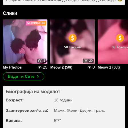
Слики
БЕСПЛАТНО
50 Токени
50 Токен
1
20
25
0
My Photos
Meow 2 (50t)
Meow 1 (30t)
Види ги Сите
Биографија на моделот
Возраст:
18 години
Заинтересиран/-а за:
Мажи, Жени, Двојки, Транс
Висина:
5'7"