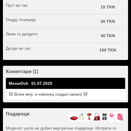
Прст во газ
10 TKN
Doggy позиција
20 TKN
Лижи го дилдото
40 TKN
Дилдо во газ
100 TKN
Коментари (1)
MeowOck
01.07.2025
🐱 Всем мяу, я наконец создал канал) 🐱
Подароци
Моделот уште не добил виртуелни подароци. Испрати го