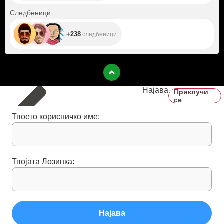
+238
Следбеници
+238
следбеници
Најава
Приклучи
се
Твоето корисничко име:
Твојата Лозинка:
Најава