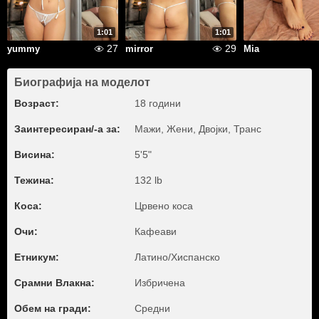
1:01
1:01
27
29
yummy
mirror
Mia
Биографија на моделот
Возраст:
18 години
Заинтересиран/-а за:
Мажи, Жени, Двојки, Транс
Висина:
5'5"
Тежина:
132 lb
Коса:
Црвено коса
Очи:
Кафеави
Етникум:
Латино/Хиспанско
Срамни Влакна:
Избричена
Обем на гради:
Средни