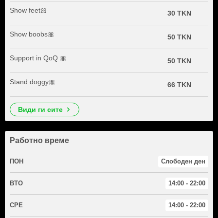
Show feet🎀
30 TKN
Show boobs🎀
50 TKN
Support in QoQ 🎀
50 TKN
Stand doggy🎀
66 TKN
види ги сите
Работно време
ПОН
Слободен ден
ВТО
14:00 - 22:00
СРЕ
14:00 - 22:00