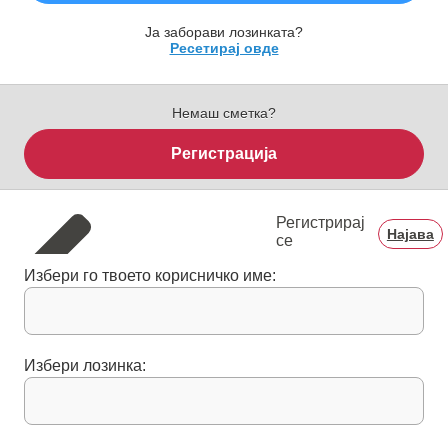
Ја заборави лозинката?
Ресетирај овде
Немаш сметка?
Регистрација
Регистрирај
Најава
се
Избери го твоето корисничко име:
Избери лозинка: