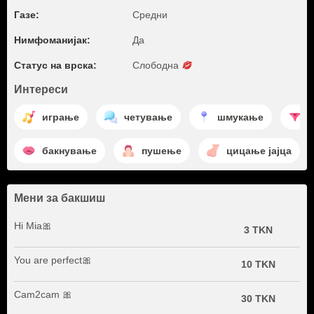
Газе:
Средни
Нимфоманијак:
Да
Статус на врска:
Слободна
Интереси
играње
четување
шмукање
с
бакнување
пушење
цицање јајца
Мени за бакшиш
Hi Mia🎀
3 TKN
You are perfect🎀
10 TKN
Cam2cam 🎀
30 TKN