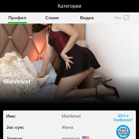
Категории
MiaVelvet
Профил
Слики
Видеа
Чет
MiaVelvet
Име:
MiaVelvet
Што е
FanBoost?
Јас сум:
Жена
Јазици:
american