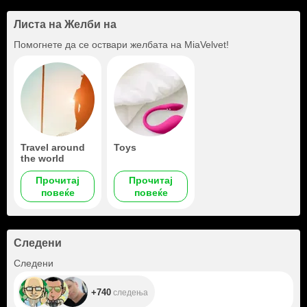
Листа на Желби на
Помогнете да се оствари желбата на
MiaVelvet
!
Travel around
Toys
the world
Прочитај
Прочитај
повеќе
повеќе
Следени
+740
Следени
+740
следења