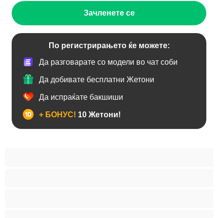
Зачленете се
По регистрирањето ќе можете:
Да разговарате со модели во чат соби
Да добивате бесплатни Жетони
Да испраќате бакшиши
+ БОНУС!
10 Жетони!
Анален
Бисексуална
Голем Кур
Двојки