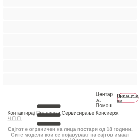
Колеџ
Мечки
Мускулни
Најдобро за привати
Хетеро
Хомосексуална
Центар
Приклучи
за
се
Помош
Контактирај Поддршка
Сервисирање Консиерж
Ч.П.П.
Сајтот е ограничен на лица постари од 18 години.
Сите модели кои се појавуваат на сајтов имаат