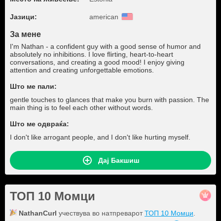
Јазици:
american
За мене
I'm Nathan - a confident guy with a good sense of humor and
absolutely no inhibitions. I love flirting, heart-to-heart
conversations, and creating a good mood! I enjoy giving
attention and creating unforgettable emotions.
Што ме пали:
gentle touches to glances that make you burn with passion. The
main thing is to feel each other without words.
Што ме одвраќа:
I don't like arrogant people, and I don't like hurting myself.
Дај Бакшиш
ТОП 10 Момци
NathanCurl
учествува во натпреварот
ТОП 10 Момци
.