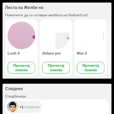
Листа на Желби на
Помогнете да се оствари желбата на
NathanCurl
!
Lush 4
Solace pro
Max 2
L
s
Прочитај
Прочитај
Прочитај
повеќе
повеќе
повеќе
Следени
+1
Следбеници
+1
следбеник