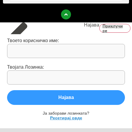
Најава
Приклучи
се
Твоето корисничко име:
Твојата Лозинка:
Најава
Ја заборави лозинката?
Ресетирај овде