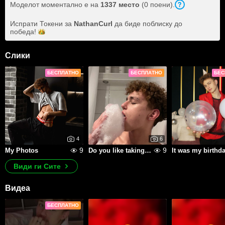
Моделот моментално е на
1337 место
(0 поени).
Испрати Токени за
NathanCurl
да биде поблиску до
победа!
Слики
БЕСПЛАТНО
БЕСПЛАТНО
БЕС
4
6
9
9
My Photos
Do you like taking baths?🛀
Види ги Сите
Видеа
БЕСПЛАТНО