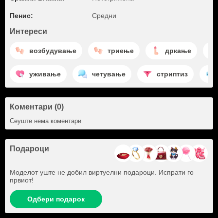
Пенис:
Средни
Интереси
возбудување
триење
дркање
уживање
четување
стриптиз
Коментари (0)
Сеуште нема коментари
Подароци
Моделот уште не добил виртуелни подароци. Испрати го
првиот!
Одбери подарок