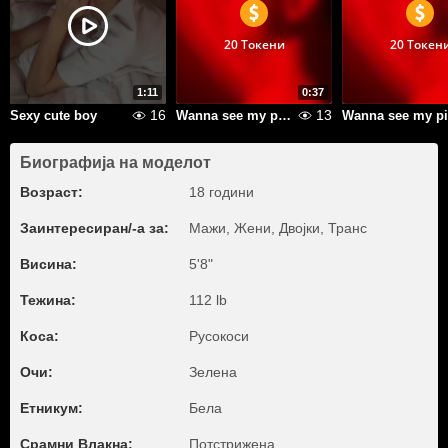
20 Токени
20 Токен
1:11
0:37
16
13
Sexy cute boy
Wanna see my piercings?
Биографија на моделот
Возраст:
18 години
Заинтересиран/-а за:
Мажи, Жени, Двојки, Транс
Висина:
5'8"
Тежина:
112 lb
Коса:
Русокоси
Очи:
Зелена
Етникум:
Бела
Срамни Влакна:
Потстрижена