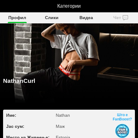
NathanCurl
Категории
Профил
Слики
Видеа
Чет
NathanCurl
Име:
Nathan
Што е
FanBoost?
Јас сум:
Маж
Место на Живеење:
Estonia