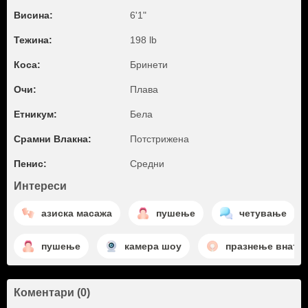
Висина:
6'1"
Тежина:
198 lb
Коса:
Бринети
Очи:
Плава
Етникум:
Бела
Срамни Влакна:
Потстрижена
Пенис:
Средни
Интереси
азиска масажа
пушење
четување
пушење
камера шоу
празнење внатр
Коментари (0)