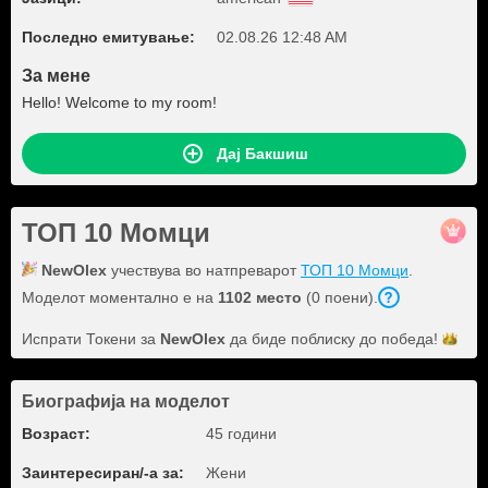
Последно емитување:
02.08.26 12:48 AM
За мене
Hello! Welcome to my room!
Дај Бакшиш
ТОП 10 Момци
NewOlex
учествува во натпреварот
ТОП 10 Момци
.
Моделот моментално е на
1102 место
(0 поени).
Испрати Токени за
NewOlex
да биде поблиску до
победа!
Биографија на моделот
Возраст:
45 години
Заинтересиран/-а за:
Жени