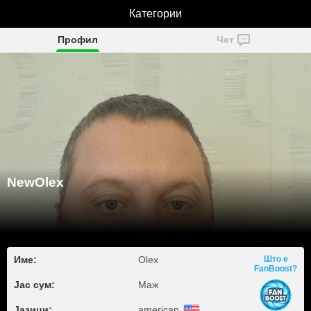
Категории
NewOlex
Профил
Чет
NewOlex
Име:
Olex
Што е
FanBoost?
Јас сум:
Маж
Јазици:
american