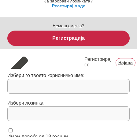
Ја заборави лозинката?
Ресетирај овде
Немаш сметка?
Регистрација
Регистрирај
Најава
се
Избери го твоето корисничко име:
Избери лозинка:
Имам повеќе од 18 години.