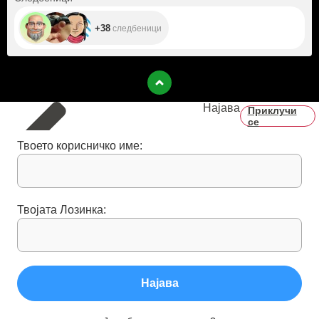
+38
следбеници
Најава
Приклучи
се
Твоето корисничко име:
Твојата Лозинка:
Најава