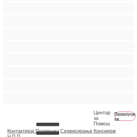
Голем Кур
Двојки
Колеџ
Мечки
Мускулни
Најдобро за привати
Хетеро
Хомосексуална
Центар
Приклучи
за
се
Помош
Контактирај Поддршка
Сервисирање Консиерж
Ч.П.П.