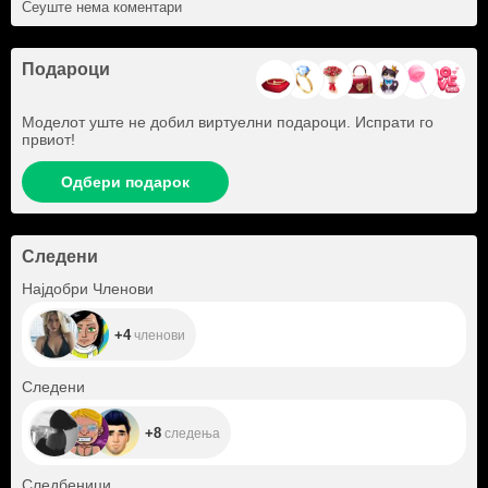
Сеуште нема коментари
Подароци
Моделот уште не добил виртуелни подароци. Испрати го
првиот!
Одбери подарок
Следени
+4
Најдобри Членови
+4
членови
+8
Следени
+8
следења
+38
Следбеници