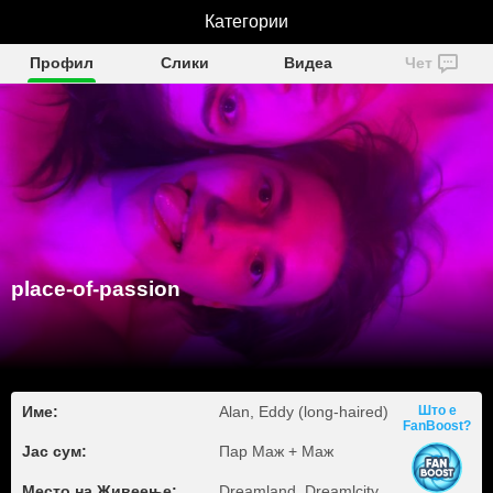
place-of-passion
Категории
Профил
Слики
Видеа
Чет
place-of-passion
Име:
Alan, Eddy (long-haired)
Што е
FanBoost?
Јас сум:
Пар Маж + Маж
Место на Живеење:
Dreamland, Dreamlcity