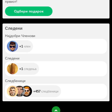
првиот!
Одбери подарок
Следени
+1
Најдобри Членови
+1
член
+1
Следени
+1
следења
+457
Следбеници
+457
следбеници