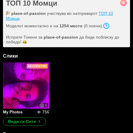
ТОП 10 Момци
place-of-passion
учествува во натпреварот
ТОП 10
Момци
.
Моделот моментално е на
1254 место
(0 поени).
Испрати Токени за
place-of-passion
да биде поблиску до
победа!
Слики
БЕСПЛАТНО
1
756
My Photos
Види ги Сите