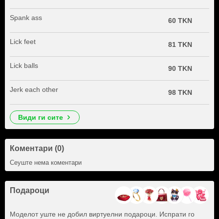
Spank ass
60 TKN
Lick feet
81 TKN
Lick balls
90 TKN
Jerk each other
98 TKN
види ги сите
Коментари (0)
Сеуште нема коментари
Подароци
Моделот уште не добил виртуелни подароци. Испрати го