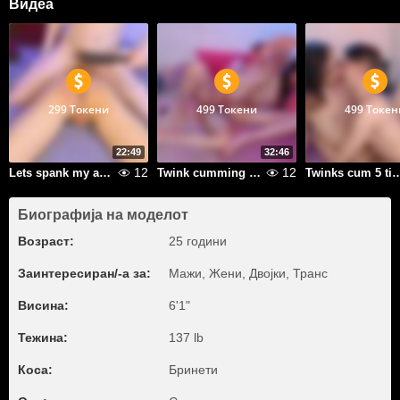
Видеа
299 Токени
499 Токени
499 Токен
22:49
32:46
12
12
Lets spank my ass and Alan balls
Twink cumming twice while his boyfriend fucked him to exhaustion
Twinks cum 5 times after h
Биографија на моделот
Возраст:
25 години
Заинтересиран/-а за:
Мажи, Жени, Двојки, Транс
Висина:
6'1"
Тежина:
137 lb
Коса:
Бринети