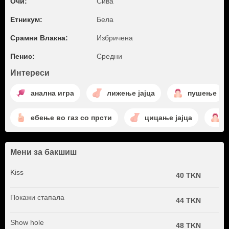
Очи:
Сива
Етникум:
Бела
Срамни Влакна:
Избричена
Пенис:
Средни
Интереси
анална игра
лижење јајца
пушење
ебење во газ со прсти
цицање јајца
Мени за бакшиш
Kiss
40 TKN
Покажи стапала
44 TKN
Show hole
48 TKN