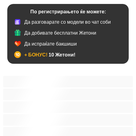
По регистрирањето ќе можете:
Да разговарате со модели во чат соби
Да добивате бесплатни Жетони
Да испраќате бакшиши
+ БОНУС!
10 Жетони!
Анален
Бисексуална
Голем Кур
Двојки
Колеџ