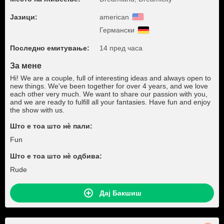
Јазици:
american
Германски
Последно емитување:
14 пред часа
За мене
Hi! We are a couple, full of interesting ideas and always open to
new things. We've been together for over 4 years, and we love
each other very much. We want to share our passion with you,
and we are ready to fulfill all your fantasies. Have fun and enjoy
the show with us.
Што е тоа што нѐ пали:
Fun
Што е тоа што нѐ одбива:
Rude
Дај Бакшиш