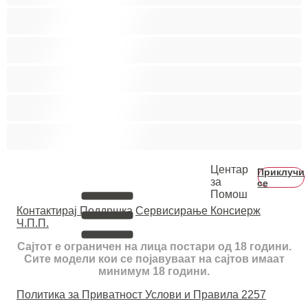
Мечки
Мускулни
Најдобро за привати
Хетеро
Хомосексуална
Центар
Приклучи
за
се
Помош
Контактирај Поддршка
Сервисирање Консиерж
Ч.П.П.
Сајтот е ограничен на лица постари од 18 години.
Сите модели кои се појавуваат на сајтов имаат
минимум 18 години.
Политика за Приватност
Услови и Правила
2257