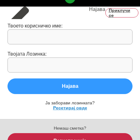
Најава
Приклучи
се
Твоето корисничко име:
Твојата Лозинка:
Најава
Ја заборави лозинката?
Ресетирај овде
Немаш сметка?