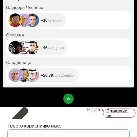
+10
Најдобри Членови
+10
членови
+46
Следени
+46
следења
+28.7K
Следбеници
+28.7K
следбеници
Најава
Приклучи
се
Твоето корисничко име: