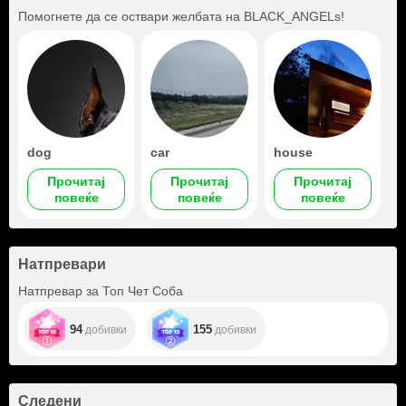
Помогнете да се оствари желбата на
BLACK_ANGELs
!
dog
car
house
Прочитај
Прочитај
Прочитај
повеќе
повеќе
повеќе
Натпревари
Натпревар за Топ Чет Соба
94
155
добивки
добивки
Следени