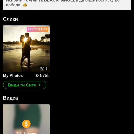
Испрати Токени за
BLACK_ANGELs
да биде поблиску до
победа!
Слики
БЕСПЛАТНО
8
5758
My Photos
Види ги Сите
Видеа
150 Токени