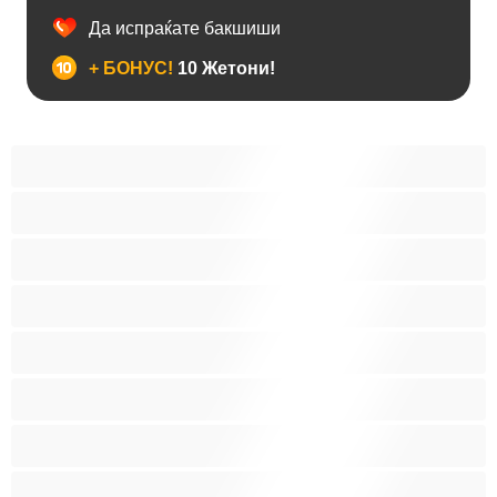
Да испраќате бакшиши
+ БОНУС!
10 Жетони!
Анален
Бисексуална
Голем Кур
Двојки
Колеџ
Мечки
Мускулни
Најдобро за привати