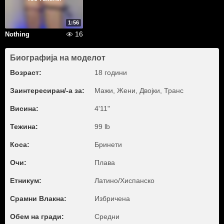
1:56
16
Nothing
Биографија на моделот
Возраст:
18 години
Заинтересиран/-а за:
Мажи, Жени, Двојки, Транс
Висина:
4'11"
Тежина:
99 lb
Коса:
Бринети
Очи:
Плава
Етникум:
Латино/Хиспанско
Срамни Влакна:
Избричена
Обем на гради:
Средни