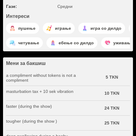
Газе:
Средни
Интереси
пушење
играње
игра со дилдо
четување
ебење со дилдо
уживање
Мени за бакшиш
a compliment without tokens is not a
5 TKN
compliment
masturbation tax + 10 sek vibration
10 TKN
faster (during the show)
24 TKN
tougher (during the show )
25 TKN