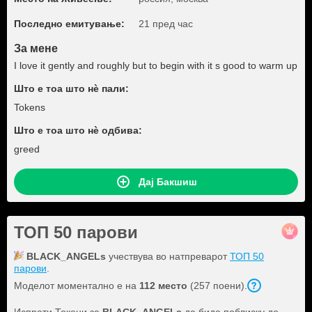
Последно емитување:
21 пред час
За мене
I love it gently and roughly but to begin with it s good to warm up
Што е тоа што нѐ пали:
Tokens
Што е тоа што нѐ одбива:
greed
Дај Бакшиш
ТОП 50 парови
BLACK_ANGELs
учествува во натпреварот
ТОП 50
парови
.
Моделот моментално е на
112 место
(257 поени).