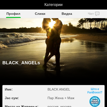
BLACK_ANGELs
Категории
Профил
Слики
Видеа
Чет
BLACK_ANGELs
Име:
BLACK ANGEL
Што е
FanBoost?
Јас сум:
Пар Жена + Маж
Место на Живеење:
россия, москва