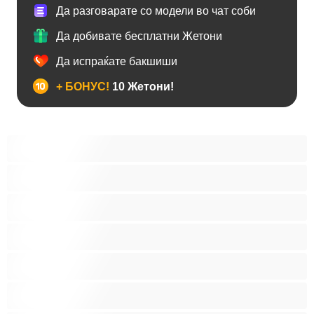
Да разговарате со модели во чат соби
Да добивате бесплатни Жетони
Да испраќате бакшиши
+ БОНУС!
10 Жетони!
Анален
Бисексуална
Голем Кур
Двојки
Колеџ
Мечки