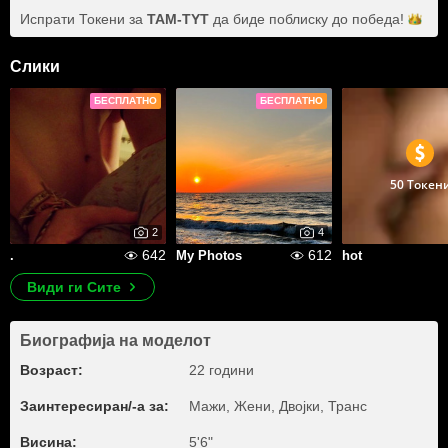
Испрати Токени за
TAM-TYT
да биде поблиску до
победа!
Слики
БЕСПЛАТНО
БЕСПЛАТНО
50 Токен
2
4
642
612
.
My Photos
hot
Види ги Сите
Биографија на моделот
Возраст:
22 години
Заинтересиран/-а за:
Мажи, Жени, Двојки, Транс
Висина:
5'6"