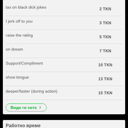
tax on black dick jokes
2 TKN
I jerk off to you
3 TKN
raise the rating
5 TKN
on dream
7 TKN
Support/Compliment
10 TKN
show tongue
13 TKN
deeper/faster (during action)
15 TKN
види ги сите
Работно време