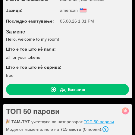
Јазици:
american
Последно емитување:
05.08.26 1:01 PM
За мене
Hello, welcome to my room!
Што е тоа што нѐ пали:
all for your tokens
Што е тоа што нѐ одбива:
free
Дај Бакшиш
ТОП 50 парови
TAM-TYT
учествува во натпреварот
ТОП 50 парови
.
Моделот моментално е на
715 место
(0 поени).