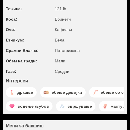
Тежина:
121 lb
Коса:
Бринети
Очи:
Кафеави
Етникум:
Бела
Срамни Влакна:
Потстрижена
Обем на гради:
Мали
Газе:
Средни
Интереси
дркање
ебење девојки
ебење со ста
водење љубов
свршување
мастурба
Мени за бакшиш