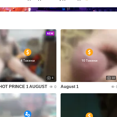
4 Токени
10 Токени
4
10
HOT PRINCE 1 AUGUST
August 1
0