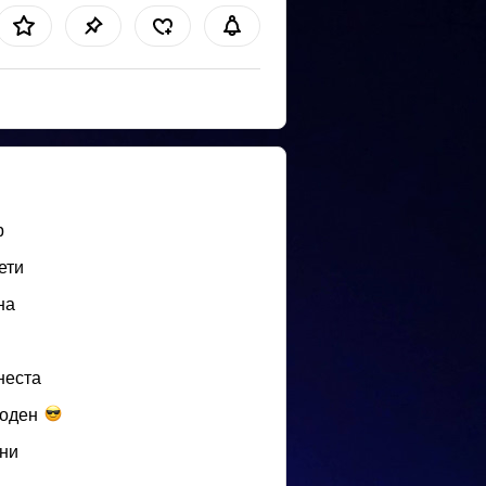
b
ети
на
неста
оден
ни