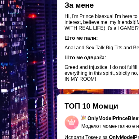
За мене
Hi, I'm Prince bisexual I'm here to earn money and let you have fun with me ONLINE ONLY! But it's not without excitement and
interest, believe me, my fri
WITH REAL LIFE) it's all GAME
me and what my name)
Што ме пали:
Anal and Sex Talk Big Tits and B
Што ме одвраќа:
Greed and injustice! I do not fulf
everything in this spirit, stri
IN MY ROOM!
ТОП 10 Момци
OnlyModelPrinceBise
Моделот моментално е 
Испрати Токени за
OnlyModelPr