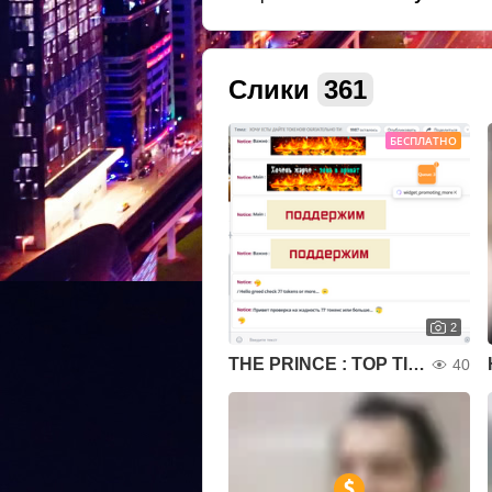
Слики
361
БЕСПЛАТНО
2
THE PRINCE : TOP TIPPERS! WHO NEXT MAY BE YOU?!
40