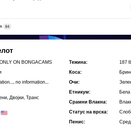
А
84
елот
 ONLY ON BONGACAMS
Тежина:
187 l
и
Коса:
Брин
tion..., no information...
Очи:
Зеле
Етникум:
Бела
ни, Двојки, Транс
Срамни Влакна:
Влак
Статус на врска:
Слоб
Пенис:
Сред