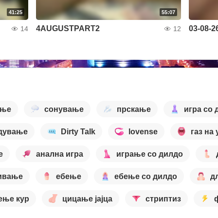
41:25
55:07
4AUGUSTPART2
03-08-2
14
12
ање
сонување
прскање
игра со 
дување
Dirty Talk
lovense
газ на 
е
анална игра
играње со дилдо
ивање
ебење
ебење со дилдо
д
ење кур
цицање јајца
стриптиз