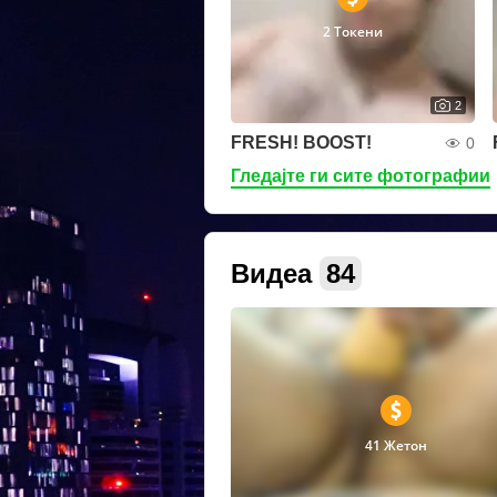
2 Токени
2
FRESH! BOOST!
0
Гледајте ги сите фотографии
Видеа
84
41 Жетон