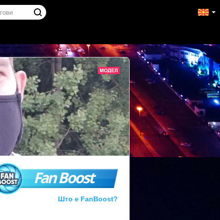
Fan Boost
Што е FanBoost?