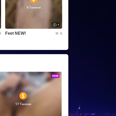
4 Токени
4
Feet NEW!
0
0
17 Токени