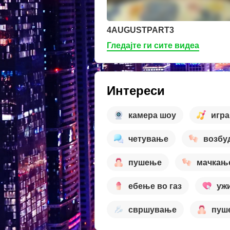
4AUGUSTPART3
Гледајте ги сите видеа
Интереси
камера шоу
игр
четување
возбу
пушење
мачкањ
ебење во газ
уж
свршување
пуш