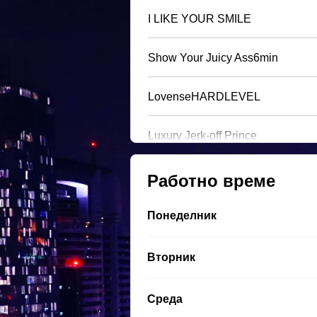
I LIKE YOUR SMILE
Show Your Juicy Ass6min
LovenseHARDLEVEL
Luxury Jerk-off Prince
Работно време
Понеделник
Вторник
Среда