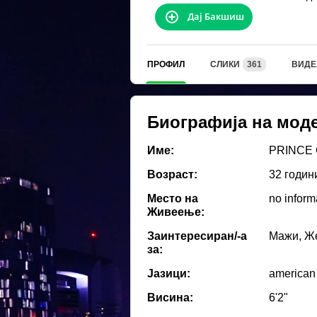
Дај Бакшиш
ПРОФИЛ
СЛИКИ
361
ВИДЕ
Биографија на мод
Име:
PRINCE
Возраст:
32 годин
Место на
no informa
Живеење:
Заинтересиран/-а
Мажи, Же
за:
Јазици:
american
Висина:
6'2"