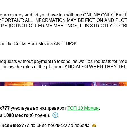
ends!(IMPORTANT: ALL INFORMATION MAY BE FICTION AND P
!? P.S (DO NOT OFFER ME MEETINGS, IT IS STRICTLY FORBID
eautiful Cocks Porn Movies AND TIPS!
ill requests without payment in tokens, as well as requests for m
ctly no, I follow the rules of the platform. AND ALSO WHEN T
x777
учествува во натпреварот
ТОП 10 Момци
.
на
1008 место
(0 поени).
inceBisex777
да биде поблиску до
победа!