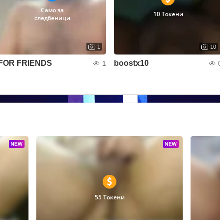
Само за
10 Токени
следбеници
1
10
FOR FRIENDS
boostx10
1
55 Токени