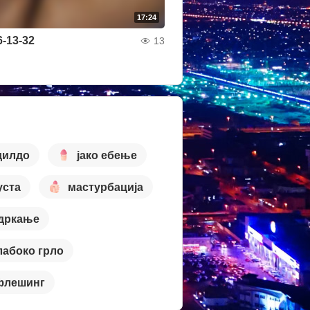
17:24
6-13-32
13
дилдо
јако ебење
уста
мастурбација
дркање
лабоко грло
флешинг