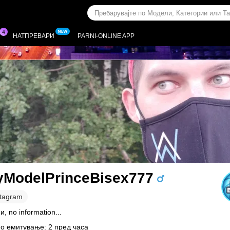
НАТПРЕВАРИ
PARNI-ONLINE APP
yModelPrinceBisex777
stagram
и, no information...
о емитување: 2 пред часа