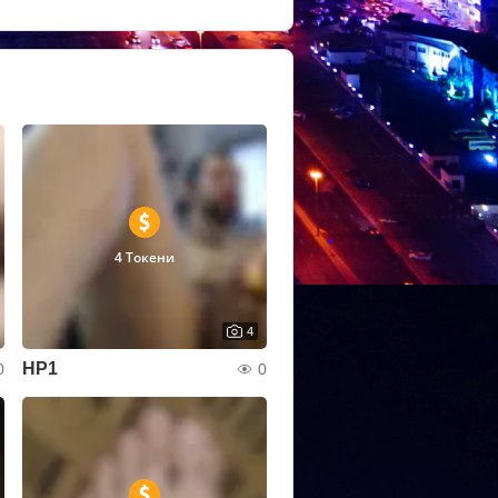
4 Токени
4
HP1
0
0