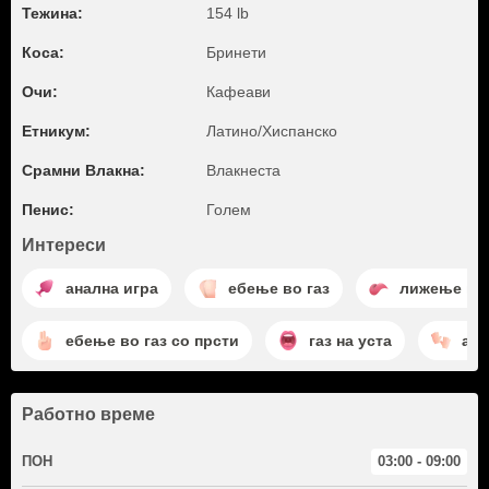
Тежина:
154 lb
Коса:
Бринети
Очи:
Кафеави
Етникум:
Латино/Хиспанско
Срамни Влакна:
Влакнеста
Пенис:
Голем
Интереси
анална игра
ебење во газ
лижење газ
ебење во газ со прсти
газ на уста
ази
Работно време
ПОН
03:00 - 09:00