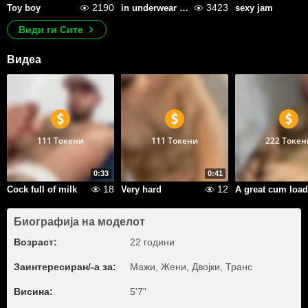
2190
3423
Toy boy
in underwear white
sexy jam
Види ги Сите
Видеа
111 Токени
111 Токени
222 Токен
0:33
0:41
18
12
Cock full of milk
Very hard
A great cum load
Биографија на моделот
Возраст:
22 години
Заинтересиран/-а за:
Мажи, Жени, Двојки, Транс
Висина:
5'7"