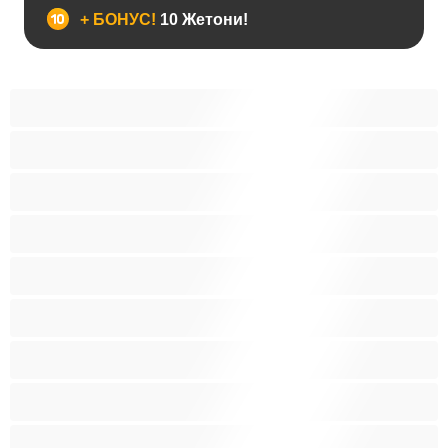
+ БОНУС!
10 Жетони!
Анален
Бисексуална
Голем Кур
Двојки
Колеџ
Мечки
Мускулни
Најдобро за привати
Хетеро