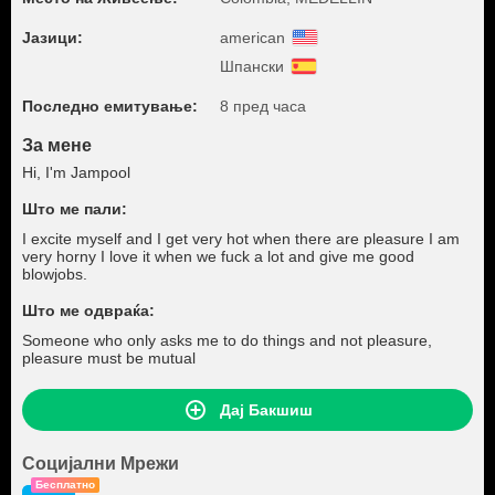
Јазици:
american
Шпански
Последно емитување:
8 пред часа
За мене
Hi, I'm Jampool
Што ме пали:
I excite myself and I get very hot when there are pleasure I am
very horny I love it when we fuck a lot and give me good
blowjobs.
Што ме одвраќа:
Someone who only asks me to do things and not pleasure,
pleasure must be mutual
Дај Бакшиш
Социјални Мрежи
Бесплатно