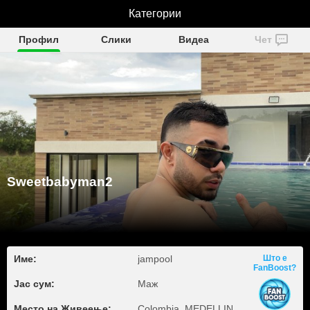
Sweetbabyman2
Категории
Профил
Слики
Видеа
Чет
Sweetbabyman2
Име:
jampool
Што е
FanBoost?
Јас сум:
Маж
Место на Живеење:
Colombia, MEDELLIN