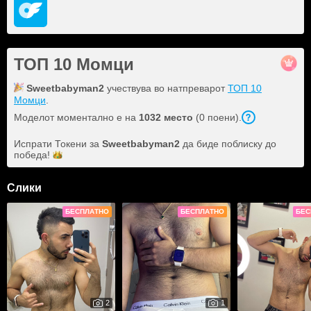
ТОП 10 Момци
Sweetbabyman2
учествува во натпреварот
ТОП 10
Момци
.
Моделот моментално е на
1032 место
(0 поени).
Испрати Токени за
Sweetbabyman2
да биде поблиску до
победа!
Слики
БЕСПЛАТНО
БЕСПЛАТНО
БЕС
2
1