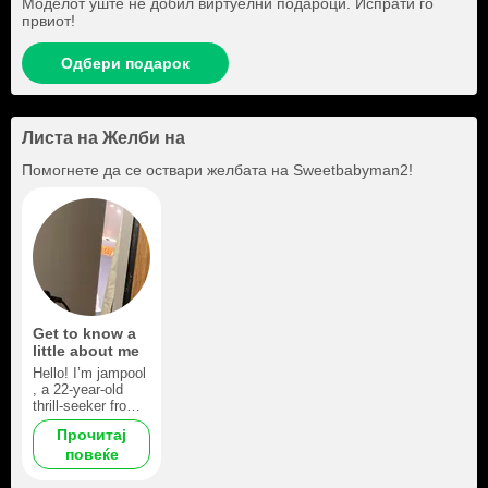
Моделот уште не добил виртуелни подароци. Испрати го
првиот!
Одбери подарок
Листа на Желби на
Помогнете да се оствари желбата на
Sweetbabyman2
!
Get to know a
little about me
Hello! I’m jampool
, a 22-year-old
thrill-seeker from
Colombia with a
Прочитај
passion for life
повеќе
that’s as bold as
my muscular,
beardy physique. I