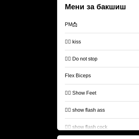
Мени за бакшиш
PM📩
🏴‍☠️ kiss
🏴‍☠️ Do not stop
Flex Biceps
🏴‍☠️ Show Feet
🏴‍☠️ show flash ass
🏴‍☠️ show flash cock