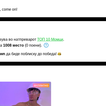
s, come on!
вува во натпреварот
ТОП 10 Момци
.
на
1008 место
(0 поени).
own
да биде поблиску до
победа!
БЕСПЛАТНО