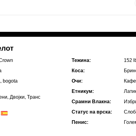
елот
Crown
Тежина:
152 l
а
Коса:
Брин
, bogota
Очи:
Кафе
Етникум:
Лати
ни, Двојки, Транс
Срамни Влакна:
Избр
Статус на врска:
Слоб
Пенис:
Голе