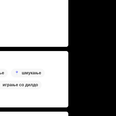
ње
шмукање
играње со дилдо