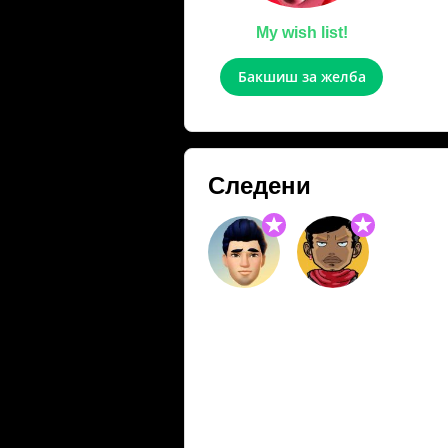
My wish list!
Бакшиш за желба
Следени