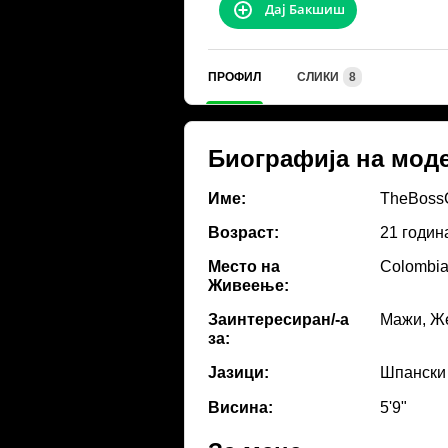
Дај Бакшиш
ПРОФИЛ
СЛИКИ
8
Биографија на мод
Име:
TheBoss
Возраст:
21 годин
Место на
Colombia
Живеење:
Заинтересиран/-а
Мажи, Же
за:
Јазици:
Шпански
Висина:
5'9"