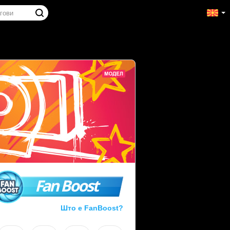
Fan Boost
Што е FanBoost?