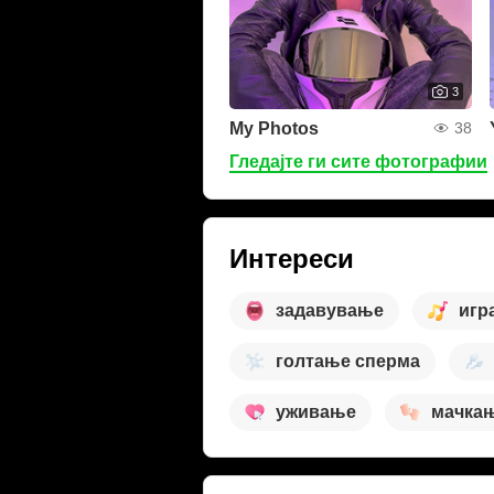
3
My Photos
38
Гледајте ги сите фотографии
Интереси
задавување
игр
голтање сперма
уживање
мачка