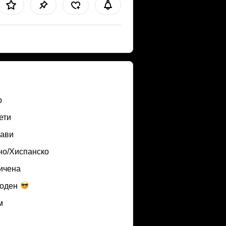
b
ети
ави
но/Хиспанско
ичена
оден
м