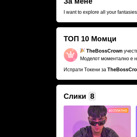
За мене
I want to explore all your fantasie
ТОП 10 Момци
TheBossCrown
учест
Моделот моментално е 
Испрати Токени за
TheBossCr
Слики
8
БЕСПЛАТНО