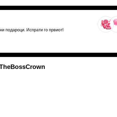
ни подароци. Испрати го првиот!
TheBossCrown