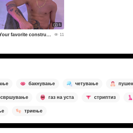
5
Your favorite constructor🛠
11
ање
бакнување
четување
пуше
свршување
газ на уста
стриптиз
ње
триење