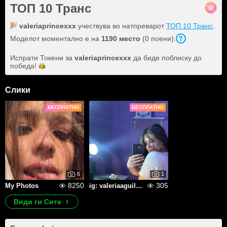
ТОП 10 Транс
valeriaprincexxx
учествува во натпреварот
ТОП 10 Транс
.
Моделот моментално е на
1190 место
(0 поени).
Испрати Токени за
valeriaprincexxx
да биде поблиску до
победа!
Слики
БЕСПЛАТНО
БЕСПЛАТНО
6
1
8250
305
My Photos
ig: valeriaaguilargg
Види ги Сите