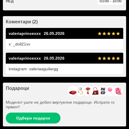
НЕД
03:00 - 10:00
Коментари (2)
valeriaprincexxx
26.05.2026
x: _doll21xv
valeriaprincexxx
26.05.2026
instagram: valeriaaguilargg
Подароци
Моделот уште не добил виртуелни подароци. Испрати го
првиот!
Одбери подарок