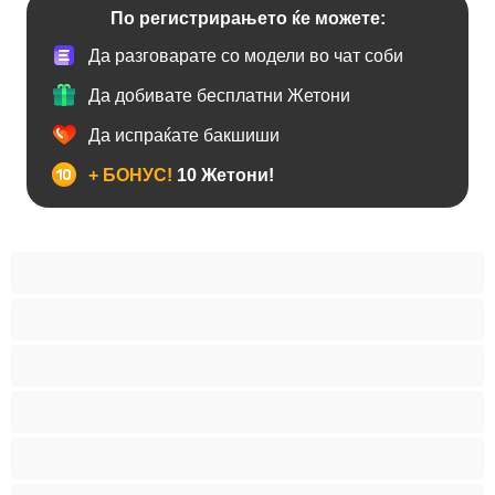
По регистрирањето ќе можете:
Да разговарате со модели во чат соби
Да добивате бесплатни Жетони
Да испраќате бакшиши
+ БОНУС!
10 Жетони!
Анален
Бисексуална
Голем Кур
Двојки
Колеџ
Мечки