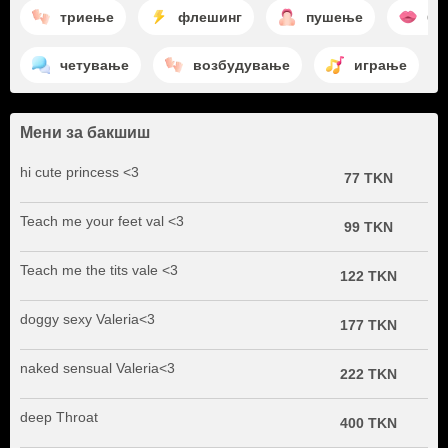
триење
флешинг
пушење
ба
четување
возбудување
играње
Мени за бакшиш
hi cute princess <3
77 TKN
Teach me your feet val <3
99 TKN
Teach me the tits vale <3
122 TKN
doggy sexy Valeria<3
177 TKN
naked sensual Valeria<3
222 TKN
deep Throat
400 TKN