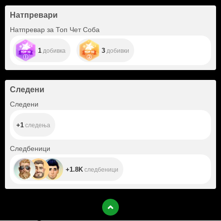
Натпревари
Натпревар за Топ Чет Соба
1
3
добивка
добивки
Следени
+1
Следени
+1
следења
+1.8K
Следбеници
+1.8K
следбеници