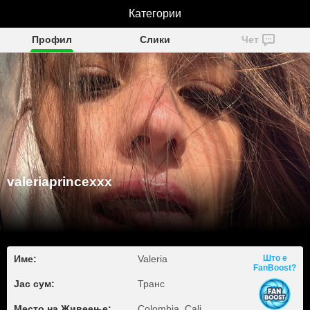
valeriaprincexxx
Категории
Профил
Слики
Чет
valeriaprincexxx
Име:
Valeria
Што е
FanBoost?
Јас сум:
Транс
Место на Живеење:
Colombia, Cali