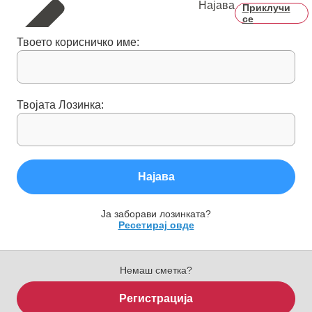
Најава
Приклучи
се
Твоето корисничко име:
Твојата Лозинка:
Најава
Ја заборави лозинката?
Ресетирај овде
Немаш сметка?
Регистрација