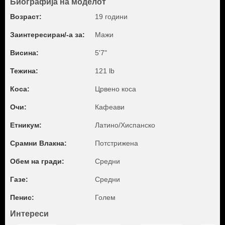
Биографија на моделот
Возраст:
19 години
Заинтересиран/-а за:
Мажи
Висина:
5'7"
Тежина:
121 lb
Коса:
Црвено коса
Очи:
Кафеави
Етникум:
Латино/Хиспанско
Срамни Влакна:
Потстрижена
Обем на гради:
Средни
Газе:
Средни
Пенис:
Голем
Интереси