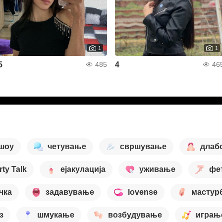
1
1
5
4
485
46
 шоу
четување
свршување
длаб
rty Talk
ејакулација
уживање
фе
чка
задавување
lovense
мастур
з
шмукање
возбудување
играњ