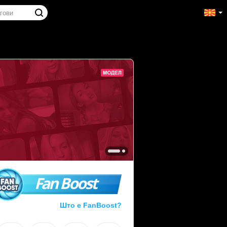
Fan Boost
Што е FanBoost?