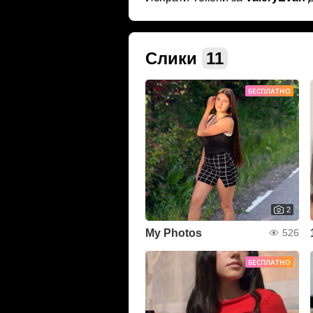
Слики
11
БЕСПЛАТНО
2
My Photos
526
БЕСПЛАТНО