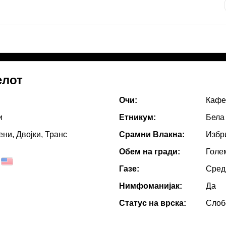
елот
Очи:
Кафе
и
Етникум:
Бела
ни, Двојки, Транс
Срамни Влакна:
Избр
Обем на гради:
Голе
Газе:
Сред
Нимфоманијак:
Да
Статус на врска:
Слоб