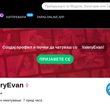
НАТПРЕВАРИ
PARNI-ONLINE APP
Создај профил и почни да чатуваш со
ValeryEvan!
ПРИЈАВЕТЕ СЕ
eryEvan
ни
о емитување: 7 пред часа