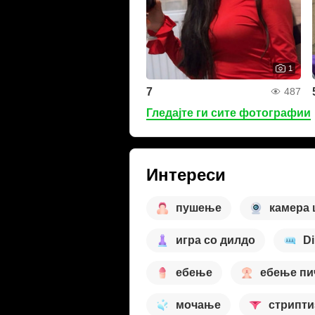
1
7
487
Гледајте ги сите фотографии
Интереси
пушење
камера
игра со дилдо
Di
ебење
ебење пи
мочање
стрипти