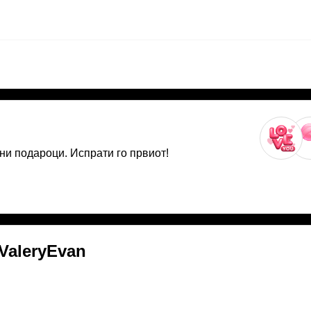
ни подароци. Испрати го првиот!
ValeryEvan