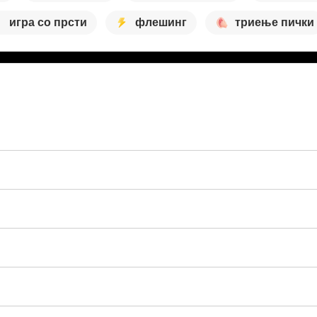
игра со прсти
флешинг
триење пички