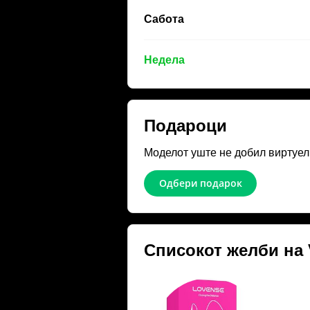
Сабота
Недела
Подароци
Моделот уште не добил виртуел
Одбери подарок
Списокот желби на