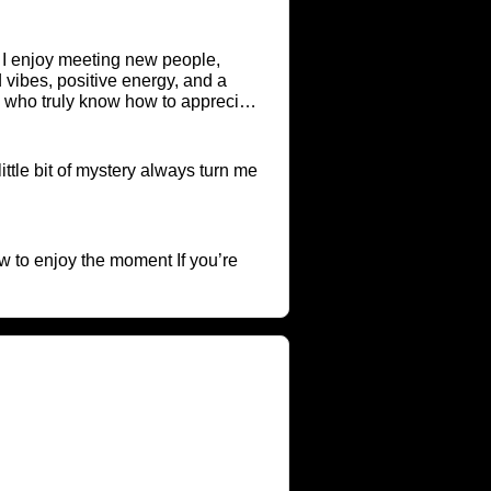
 I enjoy meeting new people,
e who truly know how to appreciate
 time together 💕
ttle bit of mystery always turn me
w to enjoy the moment If you’re