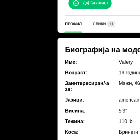
Дај Бакшиш
ПРОФИЛ
СЛИКИ
11
Биографија на мод
Име:
Valery
Возраст:
19 годин
Заинтересиран/-а
Мажи, Же
за:
Јазици:
american
Висина:
5'3"
Тежина:
110 lb
Коса:
Бринети