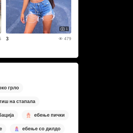
1
3
5
479
око грло
тиш на стапала
бација
ебење пички
е
ебење со дилдо