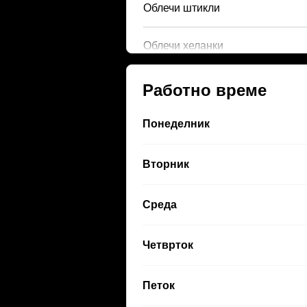
Облечи штикли
Облечи хеланки
Работно време
Понеделник
Вторник
Среда
Четврток
Петок