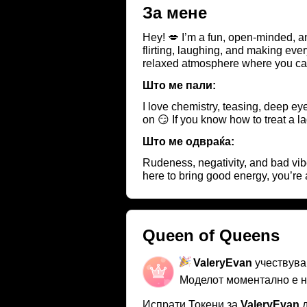
За мене
Hey! 💋 I’m a fun, open-minded, a
flirting, laughing, and making every second we spend tog
relaxed atmosphere where you can 
it 😏 If you’re curious to dis
Што ме пали:
I love chemistry, teasing, deep ey
on 😏 If you know how to treat a l
Што ме одвраќа:
Rudeness, negativity, and bad vib
here to bring good energy, you’r
Queen of Queens
ValeryEvan
учествува
Моделот моментално е 
Испрати Токени за
ValeryEvan
д