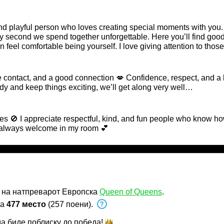
nd playful person who loves creating special moments with you.
ether unforgettable. Here you’ll find good vibes, positive energy, and a
feel comfortable being yourself. I love giving attention to thos
cover more about me, come join my room and let’s enjoy some quality
e contact, and a good connection 💋 Confidence, respect, and a li
ady and keep things exciting, we’ll get along very well…
es 🚫 I appreciate respectful, kind, and fun people who know ho
e always welcome in my room 💕
 на натпреварот Европска
Queen of Queens
.
на
477 место
(257 поени).
а биде поблиску до
победа!