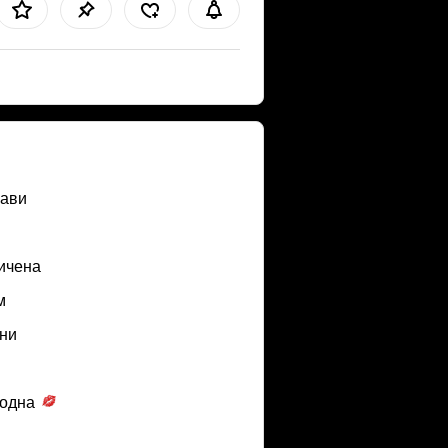
ави
ичена
м
ни
одна