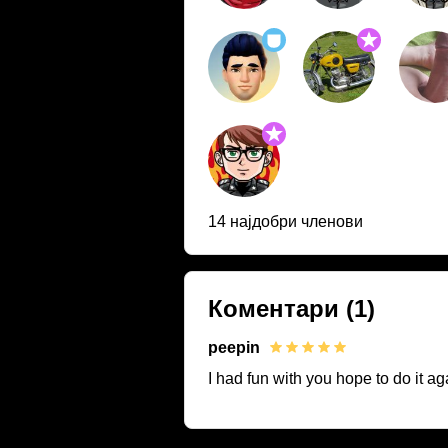
14 најдобри членови
Коментари
(1)
peepin
I had fun with you hope to do it ag