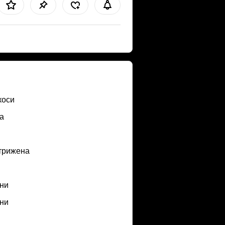
коси
а
трижена
ни
ни