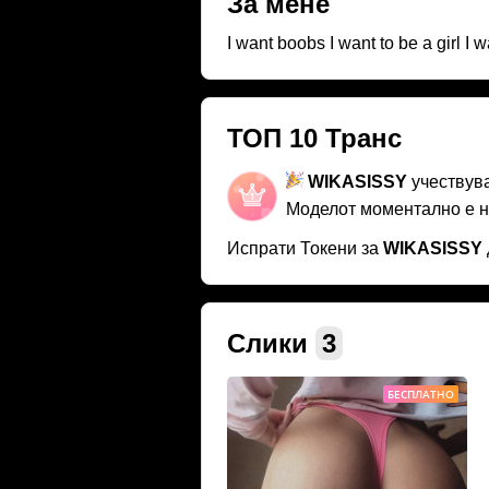
За мене
I want boobs I want to be a girl I 
ТОП 10 Транс
WIKASISSY
учествув
Моделот моментално е 
Испрати Токени за
WIKASISSY
Слики
3
БЕСПЛАТНО