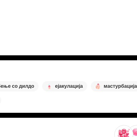
бење со дилдо
ејакулација
мастурбација