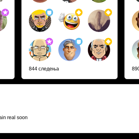
844 следења
89
ain real soon