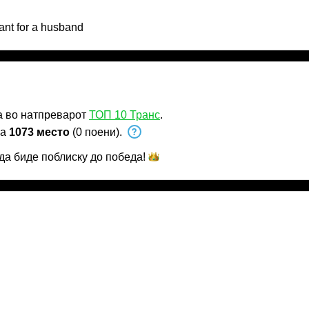
want for a husband
а во натпреварот
ТОП 10 Транс
.
на
1073 место
(0 поени).
да биде поблиску до
победа!