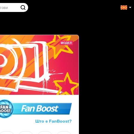
Fan Boost
Што е FanBoost?