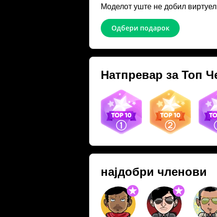
Моделот уште не добил виртуел
Одбери подарок
Натпревар за Топ Ч
03.06.26
28.05.26
26.
најдобри членови