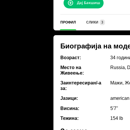
Дај Бакшиш
ПРОФИЛ
СЛИКИ
3
Биографија на мод
Возраст:
34 годин
Место на
Russia, D
Живеење:
Заинтересиран/-а
Мажи, Ж
за:
Јазици:
american
Висина:
5'7"
Тежина:
154 lb