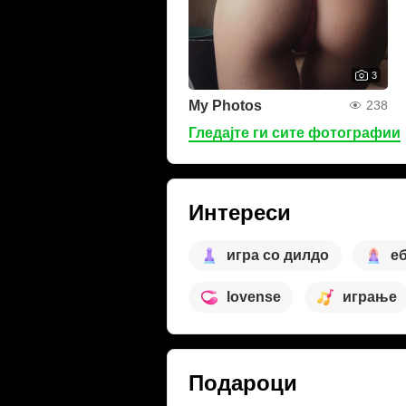
3
My Photos
238
Гледајте ги сите фотографии
Интереси
игра со дилдо
е
lovense
играње
Подароци