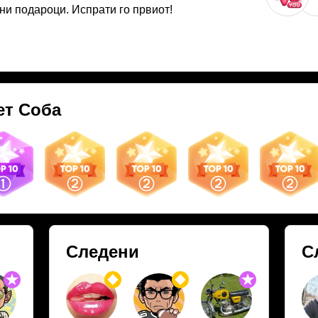
ни подароци. Испрати го првиот!
ет Соба
05.26
26.05.26
14.05.26
16.07.25
05.06.25
Следени
С