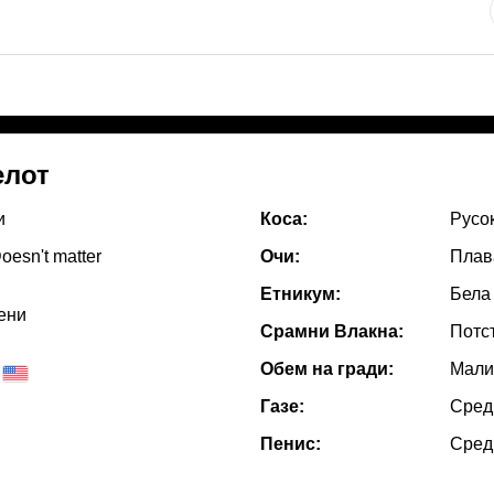
елот
и
Коса:
Русо
oesn't matter
Очи:
Плав
Етникум:
Бела
ени
Срамни Влакна:
Потс
Обем на гради:
Мали
Газе:
Сред
Пенис:
Сред