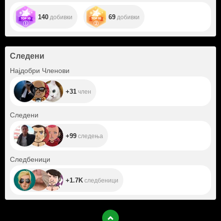
140
69
добивки
добивки
Следени
+31
Најдобри Членови
+31
член
+99
Следени
+99
следења
+1.7K
Следбеници
+1.7K
следбеници