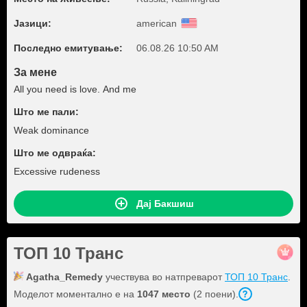
Јазици:
american
Последно емитување:
06.08.26 10:50 AM
За мене
All you need is love. And me
Што ме пали:
Weak dominance
Што ме одвраќа:
Excessive rudeness
Дај Бакшиш
ТОП 10 Транс
Agatha_Remedy
учествува во натпреварот
ТОП 10 Транс
.
Моделот моментално е на
1047 место
(2 поени).