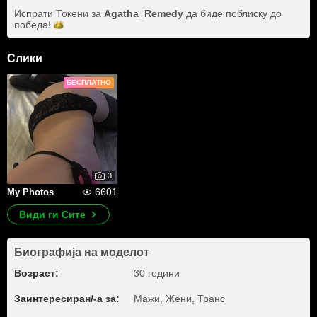
Испрати Токени за
Agatha_Remedy
да биде поблиску до
победа!
Слики
БЕСПЛАТНО
3
6601
My Photos
Види ги Сите
Биографија на моделот
Возраст:
30 години
Заинтересиран/-а за:
Мажи, Жени, Транс