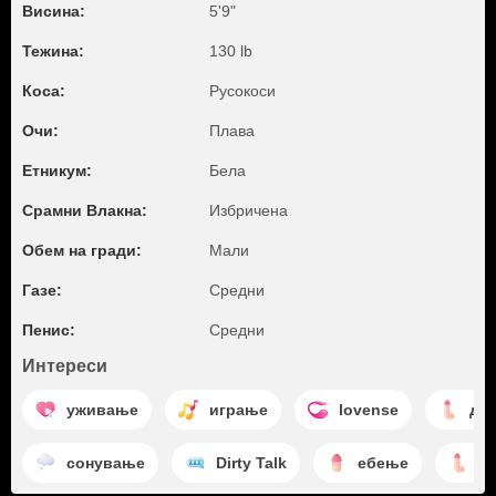
Висина:
5'9"
Тежина:
130 lb
Коса:
Русокоси
Очи:
Плава
Етникум:
Бела
Срамни Влакна:
Избричена
Обем на гради:
Мали
Газе:
Средни
Пенис:
Средни
Интереси
уживање
играње
lovense
др
сонување
Dirty Talk
ебење
д