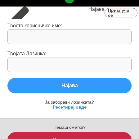
Најава
Приклучи
се
Твоето корисничко име:
Твојата Лозинка:
Најава
Ја заборави лозинката?
Ресетирај овде
Немаш сметка?