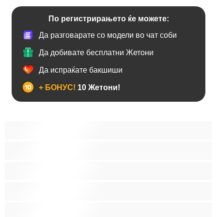
По регистрирањето ќе можете:
Да разговарате со модели во чат соби
Да добивате бесплатни Жетони
Да испраќате бакшиши
+ БОНУС!
10 Жетони!
Анален
Бисексуална
Голем Кур
Двојки
Колеџ