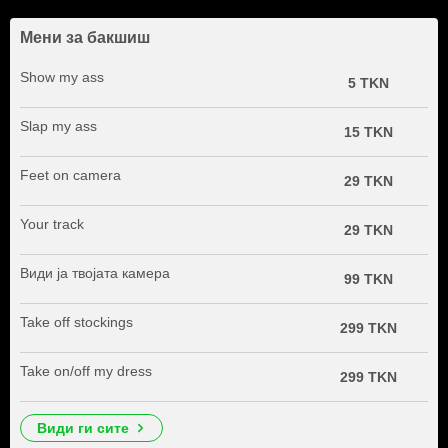
Мени за бакшиш
Show my ass
5 TKN
Slap my ass
15 TKN
Feet on camera
29 TKN
Your track
29 TKN
Види ја твојата камера
99 TKN
Take off stockings
299 TKN
Take on/off my dress
299 TKN
види ги сите