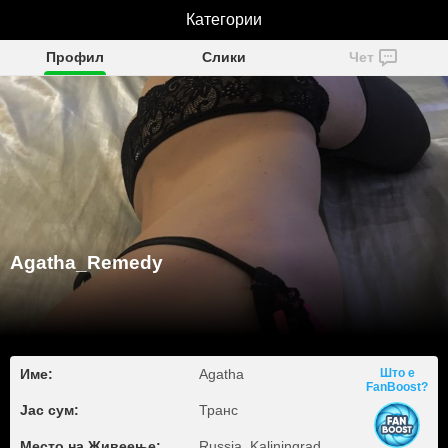
Agatha_Remedy
Категории
Профил
Слики
Чет
Agatha_Remedy
Име:
Agatha
Што е
FanBoost?
Јас сум:
Транс
Место на Живеење:
Russia, Kaliningrad