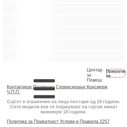
Мечки
Мускулни
Најдобро за привати
Хетеро
Хомосексуална
Центар
Приклучи
за
се
Помош
Контактирај Поддршка
Сервисирање Консиерж
Ч.П.П.
Сајтот е ограничен на лица постари од 18 години.
Сите модели кои се појавуваат на сајтов имаат
минимум 18 години.
Политика за Приватност
Услови и Правила
2257